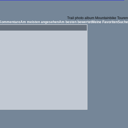
Trail photo album Mountainbike Touren
 Kommentare
Am meisten angesehen
Am besten bewertet
Meine Favoriten
Suche