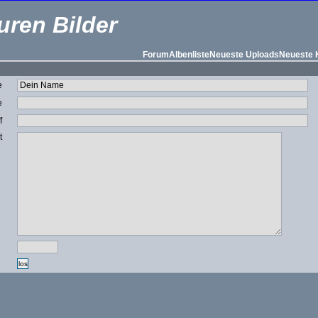
uren Bilder
Forum
Albenliste
Neueste Uploads
Neueste
e
e
f
t
g
los