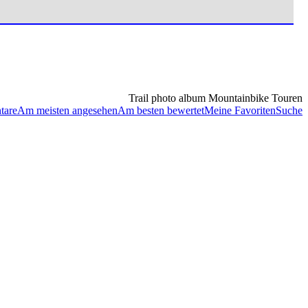
Trail photo album Mountainbike Touren
tare
Am meisten angesehen
Am besten bewertet
Meine Favoriten
Suche