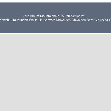
Foto Album Mountainbike Touren Schweiz:
schweiz Graubünden Wallis Uri Schwyz Nidwalden Obwalden Bern Glarus St.G