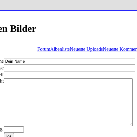
en Bilder
Forum
Albenliste
Neueste Uploads
Neueste Kommen
me
se
ff
ht
ng
los