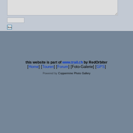
g
los
this website is part of
www.trail.ch
by RedOrbiter
[
Home
] [
Touren
] [
Forum
] [Foto-Galerie] [
GPS
]
Powered by
Coppermine Photo Gallery