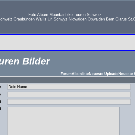
Foto Album Mountainbike Touren Schweiz:
schweiz Graubünden Wallis Uri Schwyz Nidwalden Obwalden Bern Glarus St.G
uren Bilder
Forum
Albenliste
Neueste Uploads
Neueste
e
e
f
t