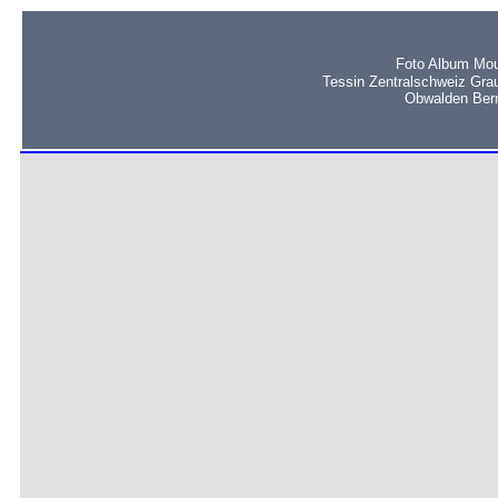
Foto Album Mou
Tessin Zentralschweiz Gra
Obwalden Bern