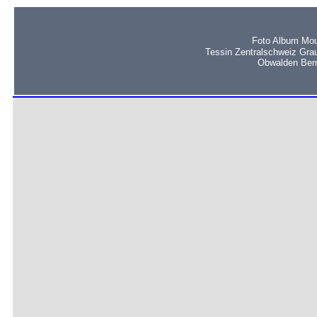
Foto Album Mou
Tessin Zentralschweiz Gra
Obwalden Bern