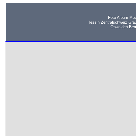
Foto Album Mou
Tessin Zentralschweiz Gra
Obwalden Bern