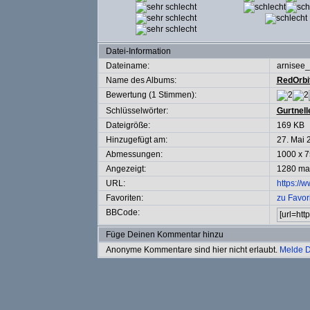
Datei-Information
Dateiname:
arnisee
Name des Albums:
RedOrbi
Bewertung (1 Stimmen):
Schlüsselwörter:
Gurtnell
Dateigröße:
169 KB
Hinzugefügt am:
27. Mai 
Abmessungen:
1000 x 7
Angezeigt:
1280 ma
URL:
https://
Favoriten:
zu Favor
BBCode:
Füge Deinen Kommentar hinzu
Anonyme Kommentare sind hier nicht erlaubt.
Melde D