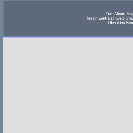
Foto Album Mou
Tessin Zentralschweiz Gra
Obwalden Bern