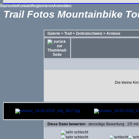
Startseite
Kontakt
Registrieren
Anmelden
Trail Fotos Mountainbike To
Galerie
>
Trail
>
Zentralschweiz
>
Arnisee
Die kleine Kir
Diese Datei bewerten
- derzeitige Bewertung : 2/5 mi