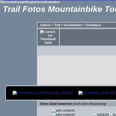
Startseite
Kontakt
Registrieren
Anmelden
Trail Fotos Mountainbike To
Galerie
>
Trail
>
Graubünden
>
Tomülpass
Diese Datei bewerten
(noch keine Bewertung)