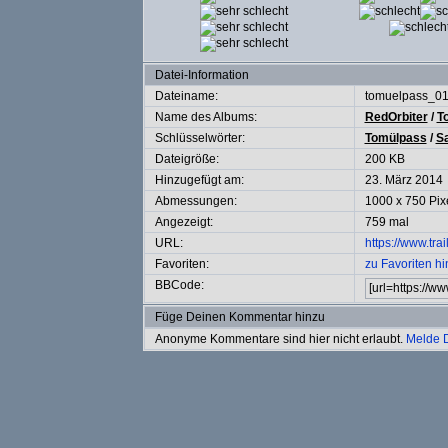
Datei-Information
Dateiname:
tomuelpass_01
Name des Albums:
RedOrbiter
/
T
Schlüsselwörter:
Tomülpass
/
Sa
Dateigröße:
200 KB
Hinzugefügt am:
23. März 2014
Abmessungen:
1000 x 750 Pix
Angezeigt:
759 mal
URL:
https://www.tra
Favoriten:
zu Favoriten h
BBCode:
Füge Deinen Kommentar hinzu
Anonyme Kommentare sind hier nicht erlaubt.
Melde 