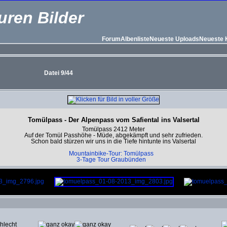
uren Bilder
Forum
Albenliste
Neueste Uploads
Neueste
Datei 9/44
Tomülpass - Der Alpenpass vom Safiental ins Valsertal
Tomülpass 2412 Meter
Auf der Tomül Passhöhe - Müde, abgekämpft und sehr zufrieden.
Schon bald stürzen wir uns in die Tiefe hintunte ins Valsertal
Mountainbike-Tour: Tomülpass
3-Tage Tour Graubünden