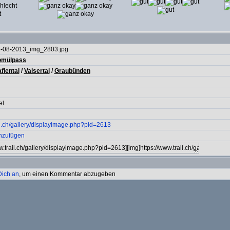
-08-2013_img_2803.jpg
omülpass
fiental
/
Valsertal
/
Graubünden
el
il.ch/gallery/displayimage.php?pid=2613
inzufügen
Dich an
, um einen Kommentar abzugeben