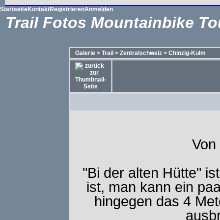
Startseite
Kontakt
Registrieren
Anmelden
Trail Fotos Mountainbike To
Galerie
>
Trail
>
Zentralschweiz
>
Chinzig-Kulm
Von 
"Bi der alten Hütte" 
ist, man kann ein paa
hingegen das 4 Mete
ausbr