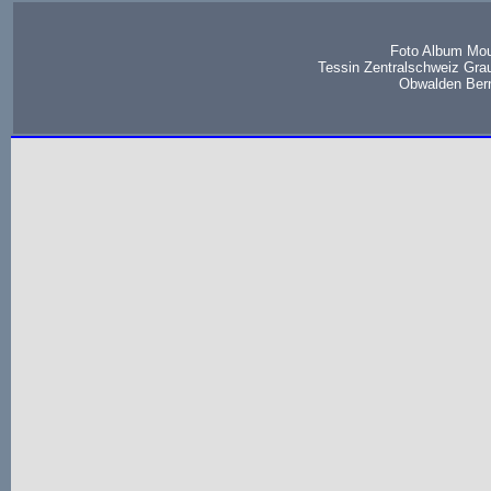
Foto Album Mou
Tessin Zentralschweiz Gra
Obwalden Bern