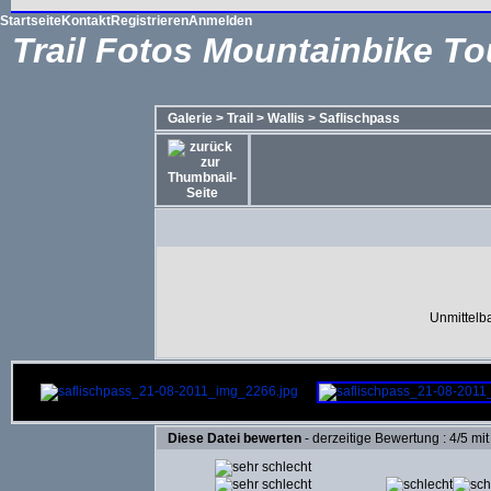
Startseite
Kontakt
Registrieren
Anmelden
Trail Fotos Mountainbike To
Galerie
>
Trail
>
Wallis
>
Saflischpass
Unmittelba
Diese Datei bewerten
- derzeitige Bewertung : 4/5 mi