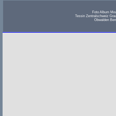
Foto Album Mou
Tessin Zentralschweiz Gra
Obwalden Bern