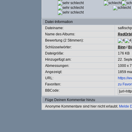
Datei-Information
Dateiname:
saflisc
Name des Albums:
RedOrbi
Bewertung (2 Stimmen):
Schlüsselwörter:
Binn
/
Bi
Dateigröße:
176 KB
Hinzugefügt am:
22. Sep
Abmessungen:
1000 x 7
Angezeigt:
1859 ma
URL:
https://
Favoriten:
zu Favor
BBCode:
Füge Deinen Kommentar hinzu
Anonyme Kommentare sind hier nicht erlaubt.
Melde D