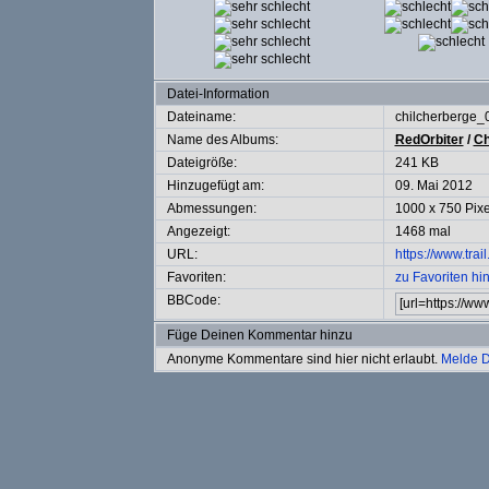
Datei-Information
Dateiname:
chilcherberge_
Name des Albums:
RedOrbiter
/
Ch
Dateigröße:
241 KB
Hinzugefügt am:
09. Mai 2012
Abmessungen:
1000 x 750 Pixe
Angezeigt:
1468 mal
URL:
https://www.tra
Favoriten:
zu Favoriten hi
BBCode:
Füge Deinen Kommentar hinzu
Anonyme Kommentare sind hier nicht erlaubt.
Melde D