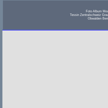
Foto Album Mou
Tessin Zentralschweiz Gra
Obwalden Bern