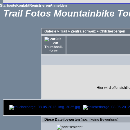
Startseite
Kontakt
Registrieren
Anmelden
Trail Fotos Mountainbike To
Galerie
>
Trail
>
Zentralschweiz
>
Chilcherbergen
Hier wird offensichtl
Diese Datei bewerten
(noch keine Bewertung)