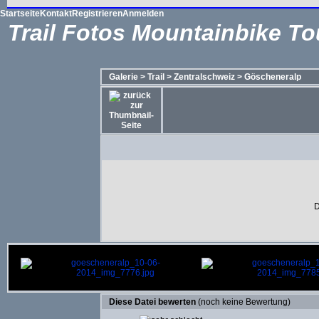
Startseite
Kontakt
Registrieren
Anmelden
Trail Fotos Mountainbike To
Galerie
>
Trail
>
Zentralschweiz
>
Göscheneralp
D
Diese Datei bewerten
(noch keine Bewertung)