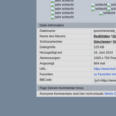
Datei-Information
Dateiname:
goescheneralp
Name des Albums:
RedOrbiter
/
Gö
Schlüsselwörter:
Göschenen
/
Ab
Dateigröße:
225 KB
Hinzugefügt am:
16. Juni 2014
Abmessungen:
1000 x 750 Pixe
Angezeigt:
864 mal
URL:
https://www.tra
Favoriten:
zu Favoriten hi
BBCode:
Füge Deinen Kommentar hinzu
Anonyme Kommentare sind hier nicht erlaubt.
Melde D