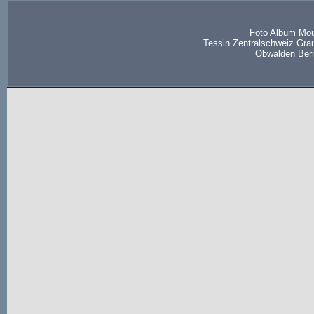
Foto Album Mou
Tessin Zentralschweiz Gra
Obwalden Bern