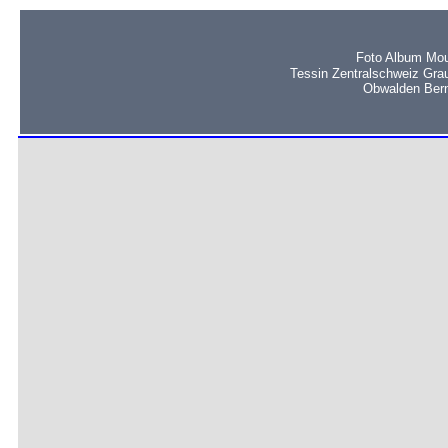
Foto Album Mou
Tessin Zentralschweiz Gra
Obwalden Bern