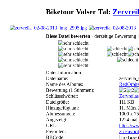
Biketour Valser Tal:
Zervrei
Diese Datei bewerten
- derzeitige Bewertung :
Datei-Information
Dateiname:
zervreila
Name des Albums:
RedOrbite
Bewertung (1 Stimmen):
Schlüsselwörter:
Zervreila
Dateigröße:
111 KB
Hinzugefügt am:
11. März 
Abmessungen:
1000 x 75
Angezeigt:
1224 mal
URL:
https://w
Favoriten:
zu Favori
BBCode: