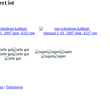
rt ist
au
/
Felsenweg