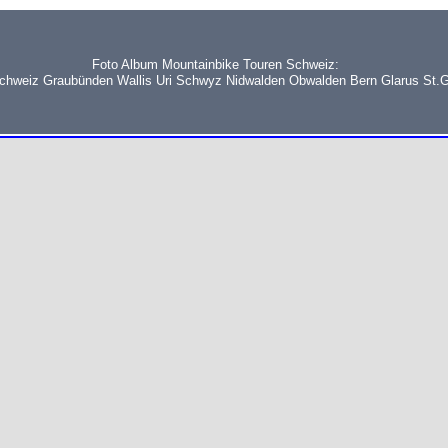
Foto Album Mountainbike Touren Schweiz:
schweiz Graubünden Wallis Uri Schwyz Nidwalden Obwalden Bern Glarus St.G