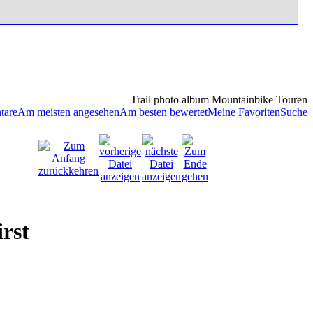
Trail photo album Mountainbike Touren
tare
Am meisten angesehen
Am besten bewertet
Meine Favoriten
Suche
rst