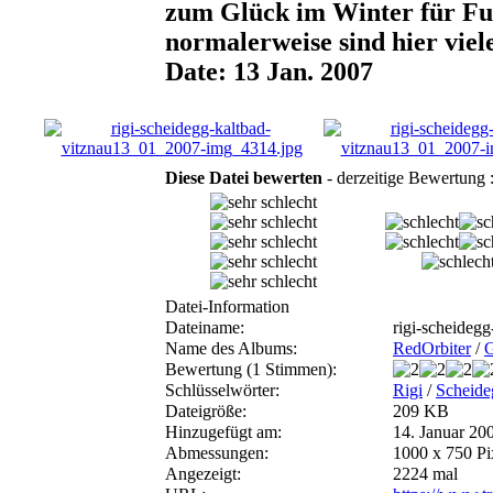
zum Glück im Winter für Fus
normalerweise sind hier vie
Date: 13 Jan. 2007
Diese Datei bewerten
- derzeitige Bewertung 
Datei-Information
Dateiname:
rigi-scheideg
Name des Albums:
RedOrbiter
/
G
Bewertung (1 Stimmen):
Schlüsselwörter:
Rigi
/
Scheide
Dateigröße:
209 KB
Hinzugefügt am:
14. Januar 20
Abmessungen:
1000 x 750 Pi
Angezeigt:
2224 mal