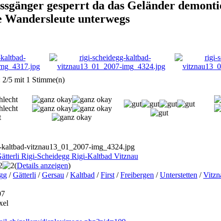
sgänger gesperrt da das Geländer demontie
le Wandersleute unterwegs
: 2/5 mit 1 Stimme(n)
g-kaltbad-vitznau13_01_2007-img_4324.jpg
ätterli Rigi-Scheidegg Rigi-Kaltbad Vitznau
(
Details anzeigen
)
gg
/
Gätterli
/
Gersau
/
Kaltbad
/
First
/
Freibergen
/
Unterstetten
/
Vitzn
07
xel