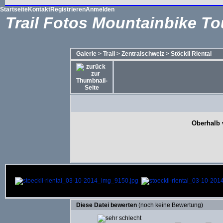
Startseite
Kontakt
Registrieren
Anmelden
Trail Fotos Mountainbike To
Galerie
>
Trail
>
Zentralschweiz
>
Stöckli Riental
Oberhalb 
Diese Datei bewerten
(noch keine Bewertung)