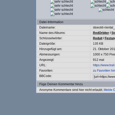
Datei-Information
Dateiname:
stoeckli-rient
Name des Albums:
RedOrbiter
/
St
Schlüsselwörter:
Reduit
/
Festun
Dateigröße:
135 KB
Hinzugefügt am:
21. Oktober 20
Abmessungen:
1000 x 750 Pixe
Angezeigt:
912 mal
URL:
https://www.tra
Favoriten:
zu Favoriten hi
BBCode:
Füge Deinen Kommentar hinzu
Anonyme Kommentare sind hier nicht erlaubt.
Melde D