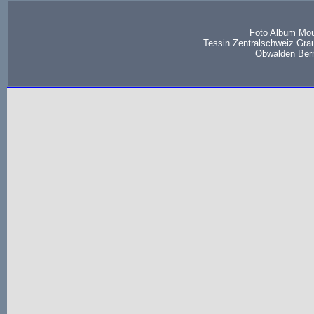
Foto Album Mou
Tessin Zentralschweiz Gra
Obwalden Bern