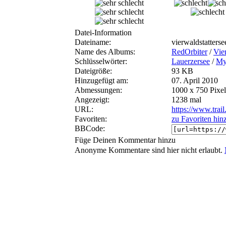
Datei-Information
Dateiname:
vierwaldstatter
Name des Albums:
RedOrbiter
/
Vie
Schlüsselwörter:
Lauerzersee
/
My
Dateigröße:
93 KB
Hinzugefügt am:
07. April 2010
Abmessungen:
1000 x 750 Pixel
Angezeigt:
1238 mal
URL:
https://www.trai
Favoriten:
zu Favoriten hin
BBCode:
Füge Deinen Kommentar hinzu
Anonyme Kommentare sind hier nicht erlaubt.