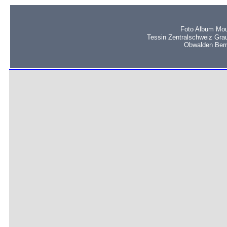
Foto Album Mou
Tessin Zentralschweiz Gra
Obwalden Bern