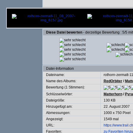
Diese Datei bewerten
- derzeitige Bewertung : 5/5 mi
Datei-Information
Dateiname:
rothorn-zermatt-
Name des Albums:
RedOrbiter
/
Matt
Bewertung (1 Stimmen):
Schlüsselwörter:
Matterhorn
/
Pyra
Dateigröße:
130 KB
Hinzugefügt am:
22. August 2007
Abmessungen:
1000 x 750 Pixel
Angezeigt:
1549 mal
URL:
https://www.trail.
Favoriten:
zu Favoriten hinz