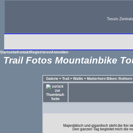
Tessin Zentral
Startseite
Kontakt
Registrieren
Anmelden
Trail Fotos Mountainbike To
Galerie
>
Trail
>
Wallis
>
Matterhorn Biken: Rothorn 
Majestätisch und gigantisch steht die frei
Den ganzen Tag begleitet mich die ma