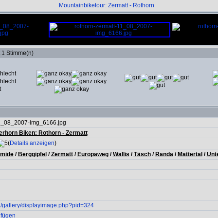
Mountainbiketour: Zermatt - Rothorn
t 1 Stimme(n)
11_08_2007-img_6166.jpg
erhorn Biken: Rothorn - Zermatt
(
Details anzeigen
)
mide
/
Berggipfel
/
Zermatt
/
Europaweg
/
Wallis
/
Täsch
/
Randa
/
Mattertal
/
Unt
ch/gallery/displayimage.php?pid=324
ufügen