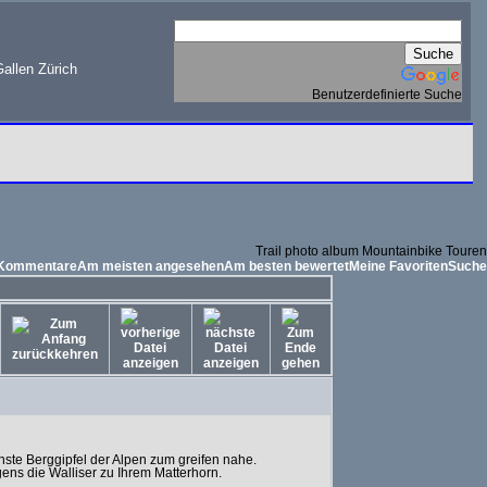
allen Zürich
Benutzerdefinierte Suche
Trail photo album Mountainbike Touren
 Kommentare
Am meisten angesehen
Am besten bewertet
Meine Favoriten
Suche
hste Berggipfel der Alpen zum greifen nahe.
ens die Walliser zu Ihrem Matterhorn.