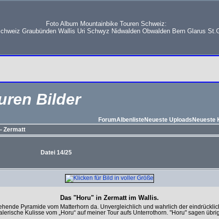
Foto Album Mountainbike Touren Schweiz:
schweiz Graubünden Wallis Uri Schwyz Nidwalden Obwalden Bern Glarus St.G
uren Bilder
Forum
Albenliste
Neueste Uploads
Neueste
- Zermatt
Datei 14/25
Das "Horu" in Zermatt im Wallis.
 stehende Pyramide vom Matterhorn da. Unvergleichlich und wahrlich der eindrücklic
lerische Kulisse vom „Horu“ auf meiner Tour aufs Unterrothorn. "Horu" sagen übrig