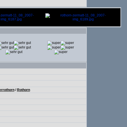
errothorn
/
Rothorn