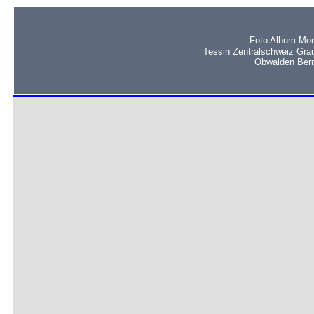
Foto Album Mou
Tessin Zentralschweiz Gra
Obwalden Bern