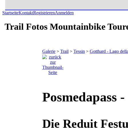
Startseite
Kontakt
Registrieren
Anmelden
Trail Fotos Mountainbike Tour
Galerie
>
Trail
>
Tessin
>
Gotthard - Lago della
Posmedapass - 
Die Reduit Fest