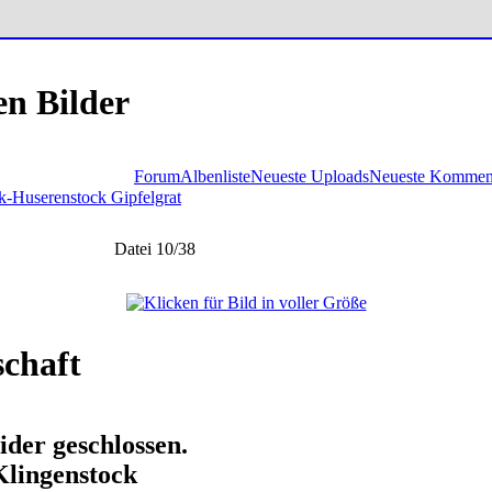
en Bilder
Forum
Albenliste
Neueste Uploads
Neueste Kommen
k-Huserenstock Gipfelgrat
Datei 10/38
schaft
ider geschlossen.
Klingenstock