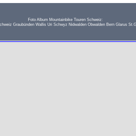
Foto Album Mountainbike Touren Schweiz:
schweiz Graubünden Wallis Uri Schwyz Nidwalden Obwalden Bern Glarus St.G