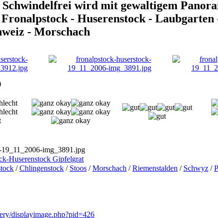
chwindelfrei wird mit gewaltigem Panoram
 Fronalpstock - Huserenstock - Laubgarten 
hweiz - Morschach
)
ck-19_11_2006-img_3891.jpg
ck-Huserenstock Gipfelgrat
tock
/
Chlingenstock
/
Stoos
/
Morschach
/
Riemenstalden
/
Schwyz
/
llery/displayimage.php?pid=426