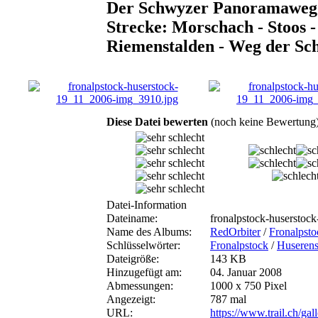
Der Schwyzer Panoramaweg S
Strecke: Morschach - Stoos -
Riemenstalden - Weg der Sc
Diese Datei bewerten
(noch keine Bewertung
Datei-Information
Dateiname:
fronalpstock-husersto
Name des Albums:
RedOrbiter
/
Fronalpsto
Schlüsselwörter:
Fronalpstock
/
Huserens
Dateigröße:
143 KB
Hinzugefügt am:
04. Januar 2008
Abmessungen:
1000 x 750 Pixel
Angezeigt:
787 mal
URL:
https://www.trail.ch/ga