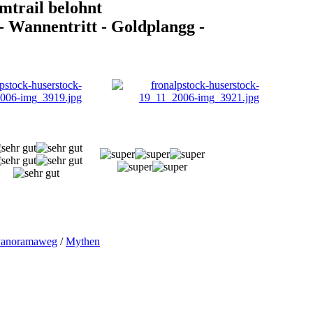
trail belohnt
- Wannentritt - Goldplangg -
Panoramaweg
/
Mythen