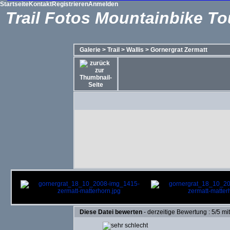
Startseite
Kontakt
Registrieren
Anmelden
Trail Fotos Mountainbike To
Galerie
>
Trail
>
Wallis
>
Gornergrat Zermatt
Diese Datei bewerten
- derzeitige Bewertung : 5/5 mi