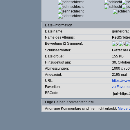
Datei-Information
Dateiname:
gornergrat
Name des Albums:
RedOrbite
Bewertung (2 Stimmen):
Schlüsselwörter:
Gletscher
Dateigröße:
155 KB
Hinzugefügt am:
30. Oktobe
Abmessungen:
1000 x 750
Angezeigt:
2195 mal
URL:
https://www
Favoriten:
zu Favorit
BBCode:
Füge Deinen Kommentar hinzu
Anonyme Kommentare sind hier nicht erlaubt.
Melde 