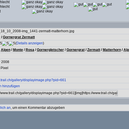
_18_10_2008-img_1441-zermatt-matterhorn.jpg
r
/
Gornergrat Zermatt
(
Details anzeigen
)
/
Alpen
/
Monte
/
Rosa
/
Gornergletscher
/
Gornergrat
/
Zermatt
/
Matterhorn
/
Alp
r 2008
 Pixel
.trail.ch/gallery/displayimage.php?pid=661
en hinzufügen
Dich an
, um einen Kommentar abzugeben