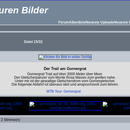
uren Bilder
Forum
Albenliste
Neueste Uploads
Neueste
Datei 15/32
Der Trail am Gornergrat
Gornergrat Trail auf über 3000 Meter über Meer.
Der Gletscherpanzer vom Monte Rosa Massiv zum greifen nahe.
Unter mir ist der gewaltige Gletscherstrom vom Gornergletscher.
Die folgende Abfahrt ist überaus steil und anspruchsvoll zum fahren.
MTB-Tour: Gornergrat
t 2 Stimme(n)