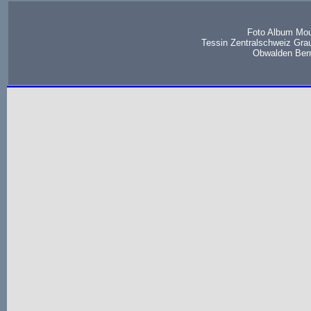
Foto Album Mou
Tessin Zentralschweiz Gra
Obwalden Bern