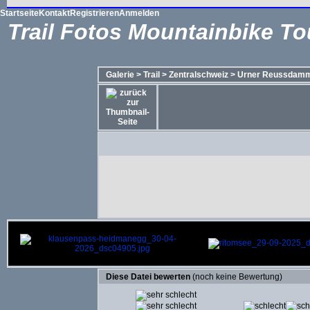
Startseite
Kontakt
Registrieren
Anmelden
Trail Fotos Mountainbike To
Galerie
>
Trail
>
Zentralschweiz
>
Urner Reussdam
Diese Datei bewerten
(noch keine Bewertung)