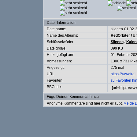
Datei-Information
Dateiname:
silenen-01-02
Name des Albums:
RedOrbiter
/
U
Schlüsselwörter:
Silenen
/
Kalen
Dateigröße:
399 KB
Hinzugefügt am:
01. Februar 20
Abmessungen:
1300 x 731 Pixe
Angezeigt:
275 mal
URL:
https://www.tra
Favoriten:
zu Favoriten hi
BBCode:
Füge Deinen Kommentar hinzu
Anonyme Kommentare sind hier nicht erlaubt.
Melde D