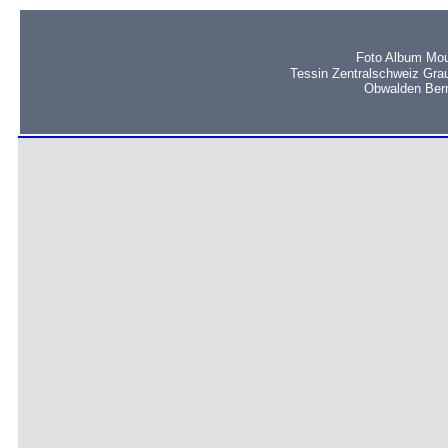
Foto Album Mou
Tessin Zentralschweiz Gra
Obwalden Bern