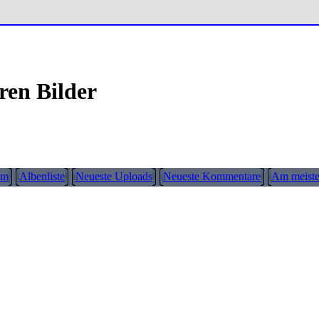
ren Bilder
um
Albenliste
Neueste Uploads
Neueste Kommentare
Am meiste