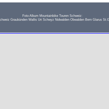
Foto Album Mountainbike Touren Schweiz:
schweiz Graubünden Wallis Uri Schwyz Nidwalden Obwalden Bern Glarus St.G