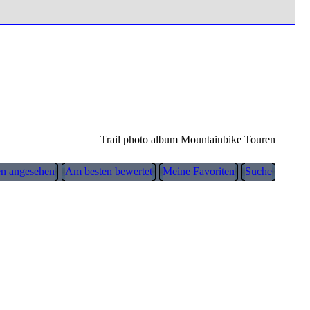
Trail photo album Mountainbike Touren
n angesehen
Am besten bewertet
Meine Favoriten
Suche