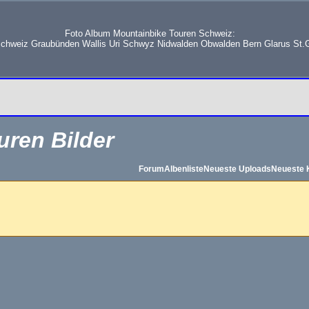
Foto Album Mountainbike Touren Schweiz:
schweiz Graubünden Wallis Uri Schwyz Nidwalden Obwalden Bern Glarus St.G
uren Bilder
Forum
Albenliste
Neueste Uploads
Neueste