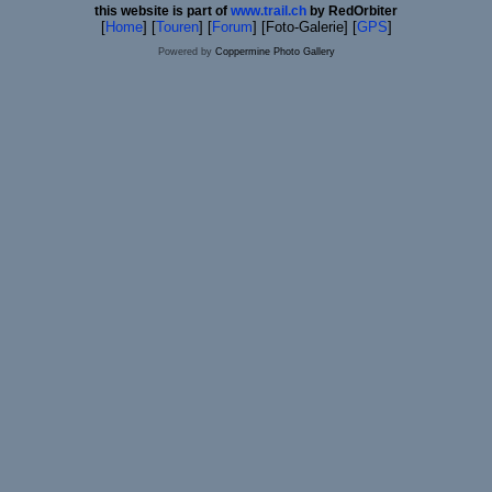
this website is part of
www.trail.ch
by RedOrbiter
[
Home
] [
Touren
] [
Forum
] [Foto-Galerie] [
GPS
]
Powered by
Coppermine Photo Gallery