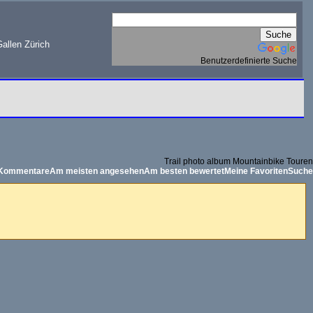
allen Zürich
Benutzerdefinierte Suche
Trail photo album Mountainbike Touren
 Kommentare
Am meisten angesehen
Am besten bewertet
Meine Favoriten
Suche