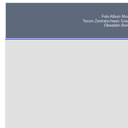
Foto Album Mou
Tessin Zentralschweiz Gra
Obwalden Bern