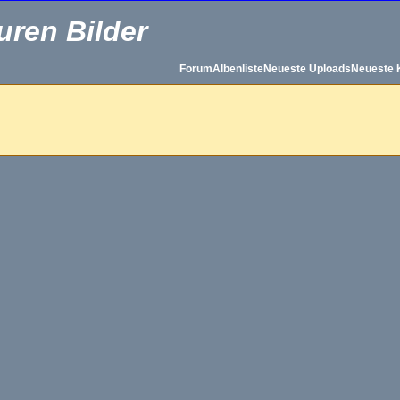
uren Bilder
Forum
Albenliste
Neueste Uploads
Neueste