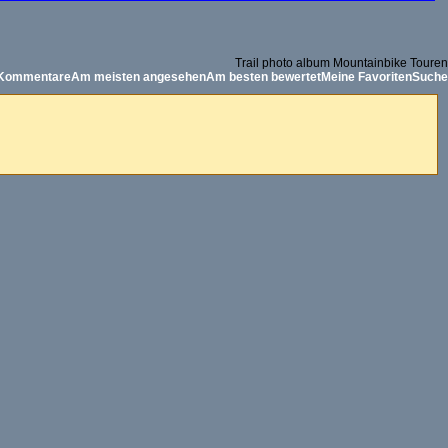
Trail photo album Mountainbike Touren
 Kommentare
Am meisten angesehen
Am besten bewertet
Meine Favoriten
Suche