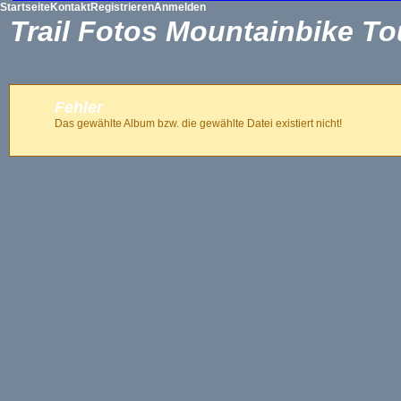
Startseite
Kontakt
Registrieren
Anmelden
Trail Fotos Mountainbike To
Fehler
Das gewählte Album bzw. die gewählte Datei existiert nicht!