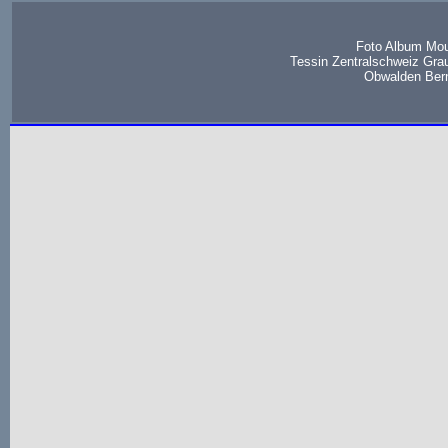
Foto Album Mou
Tessin Zentralschweiz Gra
Obwalden Bern