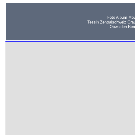
Foto Album Mou
Tessin Zentralschweiz Gra
Obwalden Bern