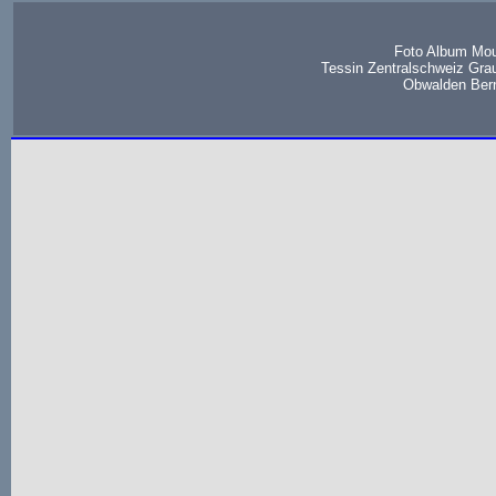
Foto Album Mou
Tessin Zentralschweiz Gra
Obwalden Bern