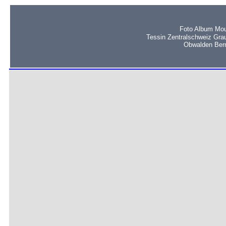
Foto Album Mou
Tessin Zentralschweiz Gra
Obwalden Bern