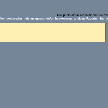
Trail photo album Mountainbike Touren
 Kommentare
Am meisten angesehen
Am besten bewertet
Meine Favoriten
Suche