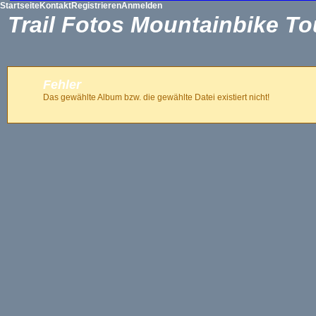
Startseite
Kontakt
Registrieren
Anmelden
Trail Fotos Mountainbike To
Fehler
Das gewählte Album bzw. die gewählte Datei existiert nicht!