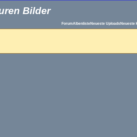
uren Bilder
Forum
Albenliste
Neueste Uploads
Neueste