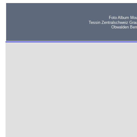
Foto Album Mou
Tessin Zentralschweiz Gra
Obwalden Bern