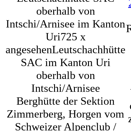
oberhalb von
Intschi/Arnisee im Kanton
R
Uri
725 x
angesehen
Leutschachhütte
SAC im Kanton Uri
oberhalb von
Intschi/Arnisee
Berghütte der Sektion
Zimmerberg, Horgen vom
Schweizer Alpenclub /