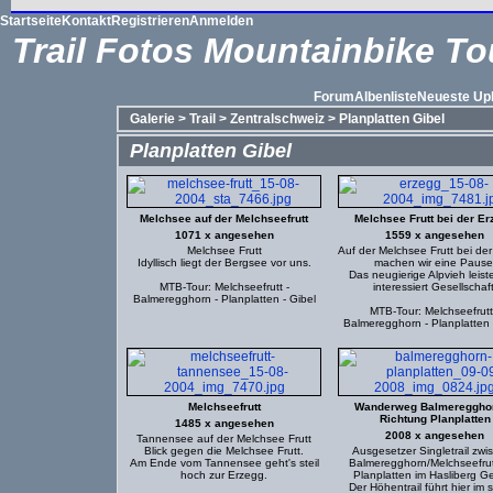
Startseite
Kontakt
Registrieren
Anmelden
Trail Fotos Mountainbike To
Forum
Albenliste
Neueste Up
Galerie
>
Trail
>
Zentralschweiz
>
Planplatten Gibel
Planplatten Gibel
Melchsee auf der Melchseefrutt
Melchsee Frutt bei der Er
1071 x angesehen
1559 x angesehen
Melchsee Frutt
Auf der Melchsee Frutt bei de
Idyllisch liegt der Bergsee vor uns.
machen wir eine Pause
Das neugierige Alpvieh leist
MTB-Tour: Melchseefrutt -
interessiert Gesellschaft
Balmeregghorn - Planplatten - Gibel
MTB-Tour: Melchseefrutt
Balmeregghorn - Planplatten 
Melchseefrutt
Wanderweg Balmeregghor
Richtung Planplatten
1485 x angesehen
2008 x angesehen
Tannensee auf der Melchsee Frutt
Blick gegen die Melchsee Frutt.
Ausgesetzer Singletrail zwi
Am Ende vom Tannensee geht's steil
Balmeregghorn/Melchseefru
hoch zur Erzegg.
Planplatten im Hasliberg Ge
Der Höhentrail führt hier im s