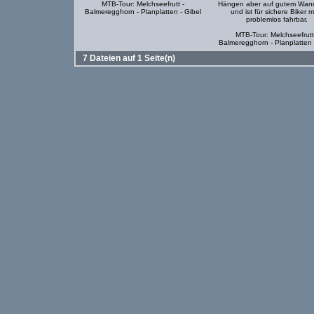
MTB-Tour: Melchseefrutt -
Hängen aber auf gutem Wan
Balmeregghorn - Planplatten - Gibel
und ist für sichere Biker 
problemlos fahrbar.
MTB-Tour: Melchseefrutt
Balmeregghorn - Planplatten 
7 Dateien auf 1 Seite(n)