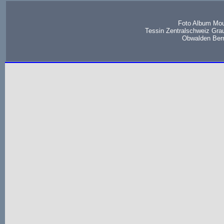
Foto Album Mou
Tessin Zentralschweiz Gra
Obwalden Bern