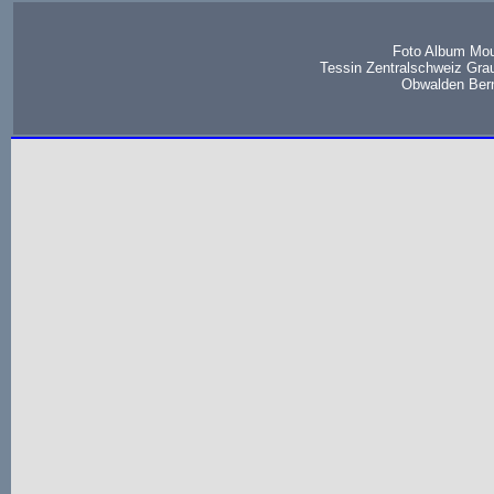
Foto Album Mou
Tessin Zentralschweiz Gra
Obwalden Bern