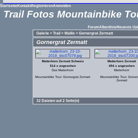
Startseite
Kontakt
Registrieren
Anmelden
Trail Fotos Mountainbike To
Forum
Albenliste
Neueste Up
Galerie
>
Trail
>
Wallis
>
Gornergrat Zermatt
Gornergrat Zermatt
Matterhorn Zermatt Schweiz
Matterhorn Zermatt
514 x angesehen
494 x angesehen
Das Matterhorn
Matterhorn
Mountainbike Tour: Gornergrat Zermatt
Mountainbike Tour: Gorner
Zermatt
32 Dateien auf 2 Seite(n)