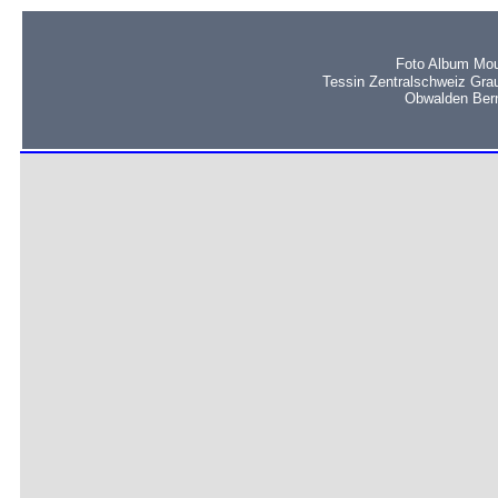
Foto Album Mou
Tessin Zentralschweiz Gra
Obwalden Bern