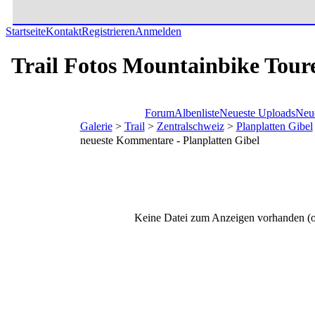
Startseite
Kontakt
Registrieren
Anmelden
Trail Fotos Mountainbike Tour
Forum
Albenliste
Neueste Uploads
Neu
Galerie
>
Trail
>
Zentralschweiz
>
Planplatten Gibel
neueste Kommentare - Planplatten Gibel
Keine Datei zum Anzeigen vorhanden (o