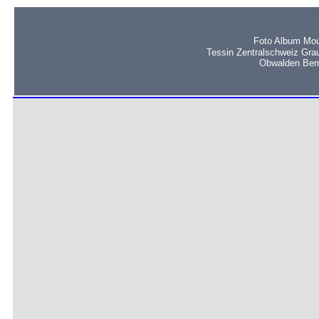
Foto Album Mou
Tessin Zentralschweiz Gra
Obwalden Bern