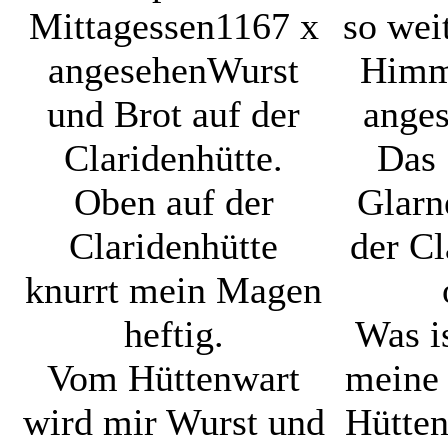
Mittagessen
1167 x
so wei
angesehen
Wurst
Himm
und Brot auf der
ange
Claridenhütte.
Das 
Oben auf der
Glarn
Claridenhütte
der Cl
knurrt mein Magen
heftig.
Was i
Vom Hüttenwart
meine
wird mir Wurst und
Hütte