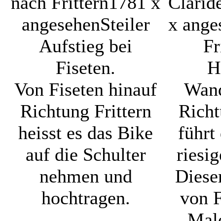
nach Frittern
1781 x
Clarid
angesehen
Steiler
x ange
Aufstieg bei
Fr
Fiseten.
H
Von Fiseten hinauf
Wand
Richtung Frittern
Rich
heisst es das Bike
führt
auf die Schulter
riesig
nehmen und
Diese
hochtragen.
von F
Malo