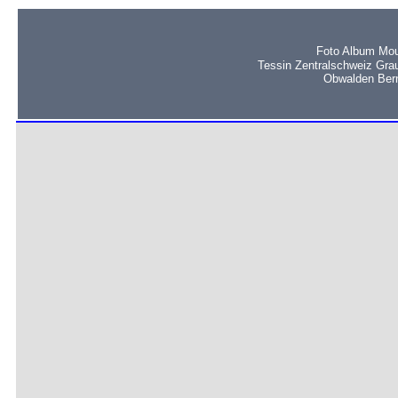
Foto Album Mou
Tessin Zentralschweiz Gra
Obwalden Bern