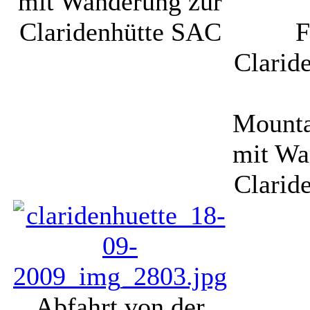
mit Wanderung zur
Claridenhütte SAC
F
Clarid
Mounta
mit Wa
Clarid
Abfahrt von der