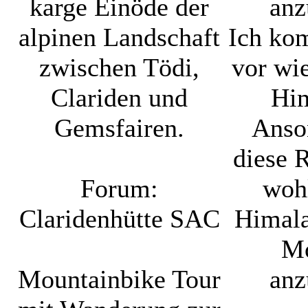
karge Einöde der
anz
alpinen Landschaft
Ich ko
zwischen Tödi,
vor wi
Clariden und
Him
Gemsfairen.
Anso
diese 
Forum:
woh
Claridenhütte SAC
Himala
Mo
Mountainbike Tour
anz