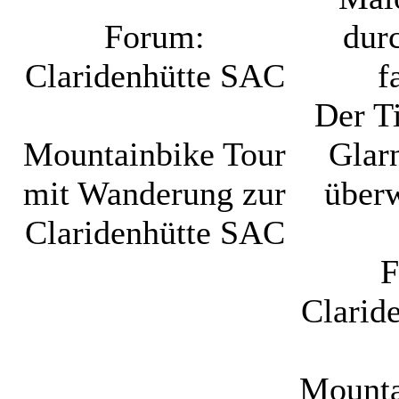
Forum:
dur
Claridenhütte SAC
f
Der Ti
Mountainbike Tour
Glarn
mit Wanderung zur
überw
Claridenhütte SAC
F
Clarid
Mounta