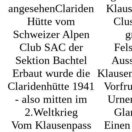
angesehen
Clariden
Klaus
Hütte vom
Clu
Schweizer Alpen
g
Club SAC der
Fel
Sektion Bachtel
Aus
Erbaut wurde die
Klausen
Claridenhütte 1941
Vorfru
- also mitten im
Urne
2.Weltkrieg
Gla
Vom Klausenpass
Einen