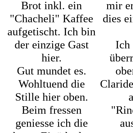
Brot inkl. ein
mir er
"Chacheli" Kaffee
dies e
aufgetischt. Ich bin
der einzige Gast
Ich
hier.
überr
Gut mundet es.
obe
Wohltuend die
Clarid
Stille hier oben.
Beim fressen
"Rin
geniesse ich die
au