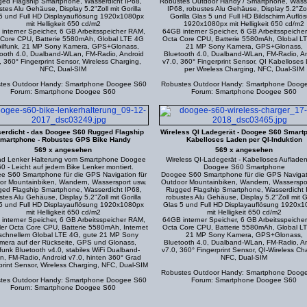
ed Flagship Smartphone, Wasserdicht IP68,
Robustes Outdoor Handy / Smartphone, Wass
stes Alu Gehäuse, Display 5.2"Zoll mit Gorilla
IP68, robustes Alu Gehäuse, Display 5.2"Zol
5 und Full HD Displayauflösung 1920x1080px
Gorilla Glas 5 und Full HD Bildschirm Auflö
mit Helligkeit 650 cd/m2
1920x1080px mit Helligkeit 650 cd/m2
interner Speicher, 6 GB Arbeitsspeicher RAM,
64GB interner Speicher, 6 GB Arbeitsspeiche
 Core CPU, Batterie 5580mAh, Global LTE 4G
Octa Core CPU, Batterie 5580mAh, Global L
ilfunk, 21 MP Sony Kamera, GPS+Glonass,
21 MP Sony Kamera, GPS+Glonass,
ooth 4.0, Dualband-WLan, FM-Radio, Android
Bluetooth 4.0, Dualband-WLan, FM-Radio, A
, 360° Fingerprint Sensor, Wireless Charging,
v7.0, 360° Fingerprint Sensor, QI Kabelloses
NFC, Dual-SIM
per Wireless Charging, NFC, Dual-SIM
tes Outdoor Handy: Smartphone Doogee S60
Robustes Outdoor Handy: Smartphone Doog
Forum: Smartphone Doogee S60
Forum: Smartphone Doogee S60
erdicht - das Doogee S60 Rugged Flagship
Wireless QI Ladegerät - Doogee S60 Smartp
martphone - Robustes GPS Bike Handy
Kabelloses Laden per QI-Induktion
569 x angesehen
569 x angesehen
ad Lenker Halterung vom Smartphone Doogee
Wireless QI-Ladegerät - Kabelloses Auflade
0 - Leicht auf jedem Bike Lenker montiert.
Doogee S60 Smartphone
e S60 Smartphone für die GPS Navigation für
Doogee S60 Smartphone für die GPS Navigati
or Mountainbiken, Wandern, Wassersport usw.
Outdoor Mountainbiken, Wandern, Wasserspor
ed Flagship Smartphone, Wasserdicht IP68,
Rugged Flagship Smartphone, Wasserdicht 
stes Alu Gehäuse, Display 5.2"Zoll mit Gorilla
robustes Alu Gehäuse, Display 5.2"Zoll mit Go
5 und Full HD Displayauflösung 1920x1080px
Glas 5 und Full HD Displayauflösung 1920x
mit Helligkeit 650 cd/m2
mit Helligkeit 650 cd/m2
interner Speicher, 6 GB Arbeitsspeicher RAM,
64GB interner Speicher, 6 GB Arbeitsspeiche
ler Octa Core CPU, Batterie 5580mAh, Internet
Octa Core CPU, Batterie 5580mAh, Global L
 schnellem Global LTE 4G, gute 21 MP Sony
21 MP Sony Kamera, GPS+Glonass,
mera auf der Rückseite, GPS und Glonass,
Bluetooth 4.0, Dualband-WLan, FM-Radio, A
unk Bluetooth v4.0, stabiles WiFi Dualband-
v7.0, 360° Fingerprint Sensor, QI-Wireless Ch
, FM-Radio, Android v7.0, hinten 360° Grad
NFC, Dual-SIM
print Sensor, Wireless Charging, NFC, Dual-SIM
Robustes Outdoor Handy: Smartphone Doog
tes Outdoor Handy: Smartphone Doogee S60
Forum: Smartphone Doogee S60
Forum: Smartphone Doogee S60