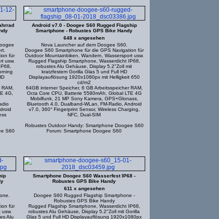
ahrrad
Android v7.0 - Doogee S60 Rugged Flagship
andy
Smartphone - Robustes GPS Bike Handy
648 x angesehen
Doogee
Nova Launcher auf dem Doogee S60.
rt.
Doogee S60 Smartphone für die GPS Navigation für
on für
Outdoor Mountainbiken, Wandern, Wassersport usw.
t usw.
Rugged Flagship Smartphone, Wasserdicht IP68,
IP68,
robustes Alu Gehäuse, Display 5.2"Zoll mit
orning
kratzfestem Gorilla Glas 5 und Full HD
HD
Displayauflösung 1920x1080px mit Helligkeit 650
cd/m2
r RAM,
64GB interner Speicher, 6 GB Arbeitsspeicher RAM,
TE 4G,
Octa Core CPU, Batterie 5580mAh, Global LTE 4G
Mobilfunk, 21 MP Sony Kamera, GPS+Glonass,
adio
Bluetooth 4.0, Dualband-WLan, FM-Radio, Android
droid
v7.0, 360° Fingerprint Sensor, Wireless Charging,
ess
NFC, Dual-SIM
Robustes Outdoor Handy: Smartphone Doogee S60
ee S60
Forum: Smartphone Doogee S60
hip
Smartphone Doogee S60 Wasserfest IP68 -
dy
Robustes GPS Bike Handy
611 x angesehen
one.
Doogee S60 Rugged Flagship Smartphone -
Robustes GPS Bike Handy
on für
Rugged Flagship Smartphone, Wasserdicht IP68,
 usw.
robustes Alu Gehäuse, Display 5.2"Zoll mit Gorilla
es Alu
Glas 5 und Full HD Displayauflösung 1920x1080px