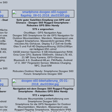
ee S60
- Dual
Sehr guter Satelliten Empfang von GPS und
Glonass - Doogee S60 Rugged Smartphone -
Robustes GPS Bike Handy
579 x angesehen
fläche.
on für
OruxMaps - GPS Navigation App.
t usw.
Doogee S60 Smartphone für die GPS Navigation für
IP68,
Outdoor Mountainbiken, Wandern, Wassersport usw.
rilla
Rugged Smartphone, Wasserdicht gemäss IP68,
1080px
robustes Alu Gehäuse, Display 5.2"Zoll mit Gorilla
Glas 5 und Full HD Displayauflösung 1920x1080px
r RAM,
mit Helligkeit 650 cd/m2
TE 4G,
64GB interner Speicher, 6 GB Arbeitsspeicher RAM,
Octa Core CPU, Batterie 5580mAh, Global LTE 4G,
ndroid
21 MP Sony Kamera, GPS+Glonass,
ging,
Bluetooth 4.0, Dualband-WLan, FM-Radio, Android
v7.0, 360° Fingerprint Sensor, Wireless Charging,
NFC, Dual-SIM
ee S60
Robustes Outdoor Handy: Smartphone Doogee S60
Forum: Smartphone Doogee S60
0
Navigation mit dem Doogee S60 Rugged Flagship
barer
Smartphone - Robustes GPS Bike Handy
572 x angesehen
Robuste Mountainbike Lenkerhalterung vom
droid
Smartphone Doogee S60.
Smartphone für die GPS Navigation für Outdoor
on für
Mountainbiken, Wandern, Wassersport usw.
t usw.
Rugged Flagship Smartphone, Wasserdicht IP68,