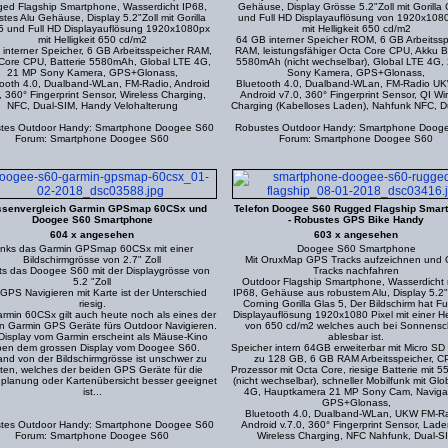
ed Flagship Smartphone, Wasserdicht IP68,
Gehäuse, Display Grösse 5.2"Zoll mit Gorilla 
stes Alu Gehäuse, Display 5.2"Zoll mit Gorilla
und Full HD Displayauflösung von 1920x1080
5 und Full HD Displayauflösung 1920x1080px
mit Helligkeit 650 cd/m2
mit Helligkeit 650 cd/m2
64 GB interner Speicher ROM, 6 GB Arbeitssp
interner Speicher, 6 GB Arbeitsspeicher RAM,
RAM, leistungsfähiger Octa Core CPU, Akku Ba
Core CPU, Batterie 5580mAh, Global LTE 4G,
5580mAh (nicht wechselbar), Global LTE 4G,
21 MP Sony Kamera, GPS+Glonass,
Sony Kamera, GPS+Glonass,
ooth 4.0, Dualband-WLan, FM-Radio, Android
Bluetooth 4.0, Dualband-WLan, FM-Radio U
, 360° Fingerprint Sensor, Wireless Charging,
Android v7.0, 360° Fingerprint Sensor, QI Wi
NFC, Dual-SIM, Handy Velohalterung
Charging (Kabelloses Laden), Nahfunk NFC, D
tes Outdoor Handy: Smartphone Doogee S60
Robustes Outdoor Handy: Smartphone Doog
Forum: Smartphone Doogee S60
Forum: Smartphone Doogee S60
ssenvergleich Garmin GPSmap 60CSx und
Telefon Doogee S60 Rugged Flagship Smar
Doogee S60 Smartphone
- Robustes GPS Bike Handy
604 x angesehen
603 x angesehen
inks das Garmin GPSmap 60CSx mit einer
Doogee S60 Smartphone
Bildschirmgrösse von 2.7" Zoll
Mit OruxMap GPS Tracks aufzeichnen und
s das Doogee S60 mit der Displaygrösse von
Tracks nachfahren
5.2 "Zoll
Outdoor Flagship Smartphone, Wasserdicht
GPS Navigieren mit Karte ist der Unterschied
IP68, Gehäuse aus robustem Alu, Display 5.2"Z
riesig.
Corning Gorilla Glas 5, Der Bildschirm hat Fu
rmin 60CSx gilt auch heute noch als eines der
Displayauflösung 1920x1080 Pixel mit einer Hel
n Garmin GPS Geräte fürs Outdoor Navigieren.
von 650 cd/m2 welches auch bei Sonnensc
Display vom Garmin erscheint als Mäuse-Kino
ablesbar ist.
en dem grossen Display vom Doogee S60.
Speicher intern 64GB erweiterbar mit Micro SD 
nd von der Bildschirmgrösse ist unschwer zu
zu 128 GB, 6 GB RAM Arbeitsspeicher, C
aten, welches der beiden GPS Geräte für die
Prozessor mit Octa Core, riesige Batterie mit
planung oder Kartenübersicht besser geeignet
(nicht wechselbar), schneller Mobilfunk mit Glo
ist...
4G, Hauptkamera 21 MP Sony Cam, Navigat
GPS+Glonass,
Bluetooth 4.0, Dualband-WLan, UKW FM-Ra
tes Outdoor Handy: Smartphone Doogee S60
Android v.7.0, 360° Fingerprint Sensor, Lade
Forum: Smartphone Doogee S60
Wireless Charging, NFC Nahfunk, Dual-S