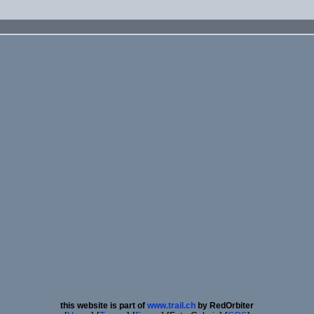
this website is part of
www.trail.ch
by RedOrbiter