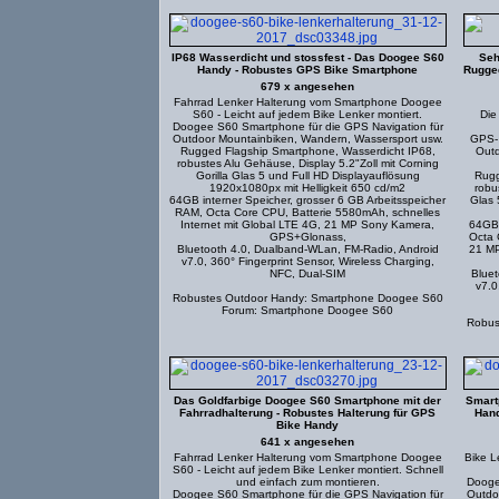
IP68 Wasserdicht und stossfest - Das Doogee S60
Seh
Handy - Robustes GPS Bike Smartphone
Rugged
679 x angesehen
Fahrrad Lenker Halterung vom Smartphone Doogee
S60 - Leicht auf jedem Bike Lenker montiert.
Die
Doogee S60 Smartphone für die GPS Navigation für
Outdoor Mountainbiken, Wandern, Wassersport usw.
GPS- 
Rugged Flagship Smartphone, Wasserdicht IP68,
Outd
robustes Alu Gehäuse, Display 5.2"Zoll mit Corning
Gorilla Glas 5 und Full HD Displayauflösung
Rugg
1920x1080px mit Helligkeit 650 cd/m2
robu
64GB interner Speicher, grosser 6 GB Arbeitsspeicher
Glas 
RAM, Octa Core CPU, Batterie 5580mAh, schnelles
Internet mit Global LTE 4G, 21 MP Sony Kamera,
64GB 
GPS+Glonass,
Octa 
Bluetooth 4.0, Dualband-WLan, FM-Radio, Android
21 MP
v7.0, 360° Fingerprint Sensor, Wireless Charging,
NFC, Dual-SIM
Bluet
v7.0
Robustes Outdoor Handy: Smartphone Doogee S60
Forum: Smartphone Doogee S60
Robus
Das Goldfarbige Doogee S60 Smartphone mit der
Smart
Fahrradhalterung - Robustes Halterung für GPS
Hand
Bike Handy
641 x angesehen
Fahrrad Lenker Halterung vom Smartphone Doogee
Bike 
S60 - Leicht auf jedem Bike Lenker montiert. Schnell
und einfach zum montieren.
Dooge
Doogee S60 Smartphone für die GPS Navigation für
Outdo