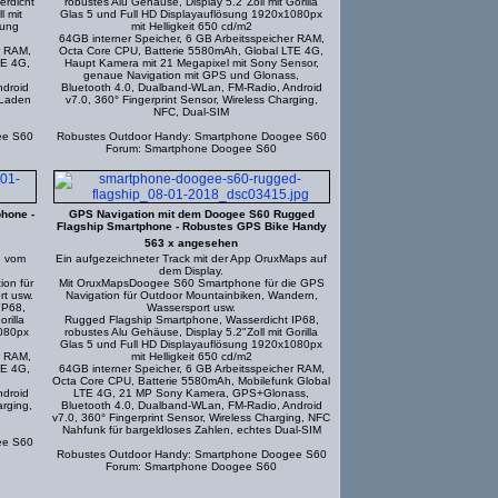
erdicht
robustes Alu Gehäuse, Display 5.2"Zoll mit Gorilla
l mit
Glas 5 und Full HD Displayauflösung 1920x1080px
sung
mit Helligkeit 650 cd/m2
64GB interner Speicher, 6 GB Arbeitsspeicher RAM,
r RAM,
Octa Core CPU, Batterie 5580mAh, Global LTE 4G,
TE 4G,
Haupt Kamera mit 21 Megapixel mit Sony Sensor,
genaue Navigation mit GPS und Glonass,
ndroid
Bluetooth 4.0, Dualband-WLan, FM-Radio, Android
 Laden
v7.0, 360° Fingerprint Sensor, Wireless Charging,
NFC, Dual-SIM
ee S60
Robustes Outdoor Handy: Smartphone Doogee S60
Forum: Smartphone Doogee S60
hone -
GPS Navigation mit dem Doogee S60 Rugged
Flagship Smartphone - Robustes GPS Bike Handy
563 x angesehen
n vom
Ein aufgezeichneter Track mit der App OruxMaps auf
dem Display.
on für
Mit OruxMapsDoogee S60 Smartphone für die GPS
t usw.
Navigation für Outdoor Mountainbiken, Wandern,
IP68,
Wassersport usw.
rilla
Rugged Flagship Smartphone, Wasserdicht IP68,
1080px
robustes Alu Gehäuse, Display 5.2"Zoll mit Gorilla
Glas 5 und Full HD Displayauflösung 1920x1080px
r RAM,
mit Helligkeit 650 cd/m2
TE 4G,
64GB interner Speicher, 6 GB Arbeitsspeicher RAM,
Octa Core CPU, Batterie 5580mAh, Mobilefunk Global
ndroid
LTE 4G, 21 MP Sony Kamera, GPS+Glonass,
arging,
Bluetooth 4.0, Dualband-WLan, FM-Radio, Android
v7.0, 360° Fingerprint Sensor, Wireless Charging, NFC
Nahfunk für bargeldloses Zahlen, echtes Dual-SIM
ee S60
Robustes Outdoor Handy: Smartphone Doogee S60
Forum: Smartphone Doogee S60