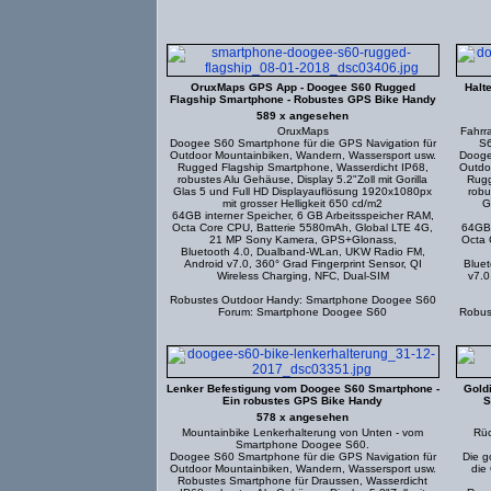
OruxMaps GPS App - Doogee S60 Rugged
Halt
Flagship Smartphone - Robustes GPS Bike Handy
589 x angesehen
OruxMaps
Fahrr
Doogee S60 Smartphone für die GPS Navigation für
S6
Outdoor Mountainbiken, Wandern, Wassersport usw.
Dooge
Rugged Flagship Smartphone, Wasserdicht IP68,
Outdo
robustes Alu Gehäuse, Display 5.2"Zoll mit Gorilla
Rugg
Glas 5 und Full HD Displayauflösung 1920x1080px
robu
mit grosser Helligkeit 650 cd/m2
G
64GB interner Speicher, 6 GB Arbeitsspeicher RAM,
Octa Core CPU, Batterie 5580mAh, Global LTE 4G,
64GB 
21 MP Sony Kamera, GPS+Glonass,
Octa 
Bluetooth 4.0, Dualband-WLan, UKW Radio FM,
Android v7.0, 360° Grad Fingerprint Sensor, QI
Bluet
Wireless Charging, NFC, Dual-SIM
v7.0
Robustes Outdoor Handy: Smartphone Doogee S60
Forum: Smartphone Doogee S60
Robus
Lenker Befestigung vom Doogee S60 Smartphone -
Gold
Ein robustes GPS Bike Handy
S
578 x angesehen
Mountainbike Lenkerhalterung von Unten - vom
Rüc
Smartphone Doogee S60.
Doogee S60 Smartphone für die GPS Navigation für
Die g
Outdoor Mountainbiken, Wandern, Wassersport usw.
die
Robustes Smartphone für Draussen, Wasserdicht