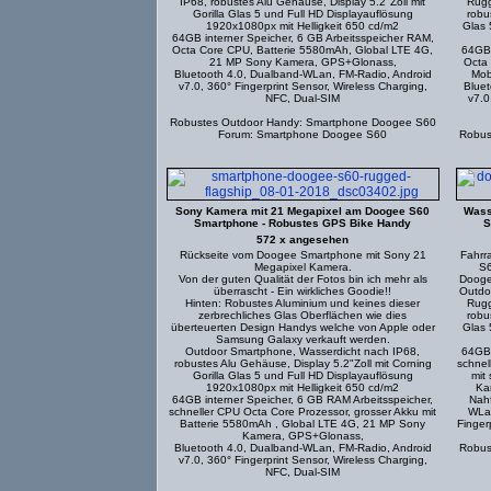
IP68, robustes Alu Gehäuse, Display 5.2"Zoll mit
Rugg
Gorilla Glas 5 und Full HD Displayauflösung
robu
1920x1080px mit Helligkeit 650 cd/m2
Glas 
64GB interner Speicher, 6 GB Arbeitsspeicher RAM,
Octa Core CPU, Batterie 5580mAh, Global LTE 4G,
64GB 
21 MP Sony Kamera, GPS+Glonass,
Octa
Bluetooth 4.0, Dualband-WLan, FM-Radio, Android
Mob
v7.0, 360° Fingerprint Sensor, Wireless Charging,
Bluet
NFC, Dual-SIM
v7.0
Robustes Outdoor Handy: Smartphone Doogee S60
Forum: Smartphone Doogee S60
Robus
Sony Kamera mit 21 Megapixel am Doogee S60
Wass
Smartphone - Robustes GPS Bike Handy
S
572 x angesehen
Rückseite vom Doogee Smartphone mit Sony 21
Fahrr
Megapixel Kamera.
S6
Von der guten Qualität der Fotos bin ich mehr als
Dooge
überrascht - Ein wirkliches Goodie!!
Outdo
Hinten: Robustes Aluminium und keines dieser
Rugg
zerbrechliches Glas Oberflächen wie dies
robu
überteuerten Design Handys welche von Apple oder
Glas 
Samsung Galaxy verkauft werden.
Outdoor Smartphone, Wasserdicht nach IP68,
64GB 
robustes Alu Gehäuse, Display 5.2"Zoll mit Corning
schnel
Gorilla Glas 5 und Full HD Displayauflösung
mit
1920x1080px mit Helligkeit 650 cd/m2
Ka
64GB interner Speicher, 6 GB RAM Arbeitsspeicher,
Nahf
schneller CPU Octa Core Prozessor, grosser Akku mit
WLan
Batterie 5580mAh , Global LTE 4G, 21 MP Sony
Finger
Kamera, GPS+Glonass,
Bluetooth 4.0, Dualband-WLan, FM-Radio, Android
Robus
v7.0, 360° Fingerprint Sensor, Wireless Charging,
NFC, Dual-SIM