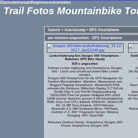
Startseite
Kontakt
Registrieren
Anmelden
Trail Fotos Mountainbike To
Galerie
>
Ausrüstung
>
GPS Smartphone
am meisten angesehen - GPS Smartphone
Lenkerhalterung fürs Doogee S60 Smartphone -
Gold
Robustes GPS Bike Handy
839 x angesehen
Fahrrad Lenker Halterung vom Smartphone Doogee
D
S60 - Leicht und schnell auf jedem Bike Lenker
Die Rü
montiert.
Doogee S60 Smartphone für die GPS Navigation für
Outdoor Mountainbiken, Wandern, Wassersport usw.
Rugged Flagship Smartphone, Wasserdicht IP68,
Darun
robustes Alu Gehäuse, Bildschirm Display 5.2"Zoll mit
Gorilla Glas 5 und Full HD Displayauflösung
Zwis
1920x1080 Pixel mit grosser Helligkeit 650 cd/m2
Kamera
64GB interner Speicher, grosser 6 GB Arbeitsspeicher
die Du
RAM, Octa Core CPU, Batterie 5580mAh, Global LTE
4G, 21 MP Sony Kamera, GPS+Glonass,
Bluetooth 4.0, WiFi Dualband-WLan, FM-Radio,
Robus
Android v7.0, 360° Fingerprint Sensor, Wireless
Charging, NFC, Dual-SIM
Robustes Outdoor Handy: Smartphone Doogee S60
Forum: Smartphone Doogee S60