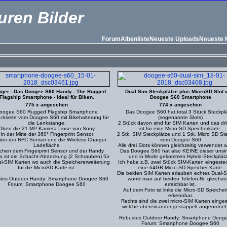
uren Bilder
Forum
Albenliste
Neueste Uploads
Neueste
iger - Das Doogee S60 Handy - The Rugged
Dual Sim Steckplätze plus MicroSD Slot
Flagship Smartphone - Ideal für Biken.
Doogee S60 Smartphone
775 x angesehen
774 x angesehen
oogee S60 Rugged Flagship Smartphone
Das Doogee S60 hat total 3 Stück Steckpl
ckseite vom Doogee S60 mit Bikehalterung für
(sogenannte Slots)
die Lenkstange.
2 Stück davon sind für SIM Karten und das drit
Oben die 21 MP Kamera Linse von Sony
ist für eine Micro-SD Speicherkarte.
In der Mitte der 360° Fingerprint Sensor
2 Stk. SIM Steckplätze und 1 Stk. Micro SD St
ter der NFC Sensor und die Wireless Charger
vom Doogee S60
Ladefläche
Alle drei Slots können gleichzeitig verwendet 
chen dem Fingerprint Sensor und der Handy
Das Doogee S60 hat also KEINE dieser unsi
 ist die Schacht-Abdeckung (2 Schrauben) für
und in Mode gekommen Hybrid-Steckplätz
al-SIM Karten wo auch die Speichererweiterung
Ich habe z.B. zwei Stück SIM-Karten eingestec
für die MicroSD Karte ist.
eine 64GB Micro SD Speicher Karte.
Die beiden SIM Karten erlauben echtes Dual-S
tes Outdoor Handy: Smartphone Doogee S60
womit man auf beiden Telefon-Nr. gleichzei
Forum: Smartphone Doogee S60
erreichbar ist.
Auf dem Foto ist links die Micro-SD Speicher
erkennbar.
Rechts sind die zwei micro-SIM Karten einges
welche übereinander gestappelt angeordnet 
Robustes Outdoor Handy: Smartphone Doog
Forum: Smartphone Doogee S60