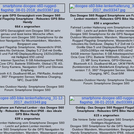
r gute GPS Genauigkeit vom Doogee S60
Das Doogee S60 Rugged Smartphone am F
 Flagship Smartphone - Robustes GPS Bike
Lenker montiert - Robustes GPS Bike H
Handy
650 x angesehen
664 x angesehen
Fahrrad Lenker Halterung vom Smartphone 
 GPS Genauigkeit vom Doogee S60 ist sehr
S60 - Leicht auf jedem Bike Lenker montie
genau und lässt keine Wünsche offen.
Doogee S60 Smartphone für die GPS Navigati
Sensor vom Doogee S60 Smartphone für die
Outdoor Mountainbiken, Wandern, Wasserspor
oor Navigation für Mountainbiken, Wandern,
Rugged Flagship Smartphone, Wasserdicht 
Bergsport usw.
robustes Alu Gehäuse, Display 5.2"Zoll mit C
ed Flagship Smartphone, Wasserdicht IP68,
Gorilla Glas 5 und Displayauflösung Full-
stes Alu Gehäuse, Display 5.2"Zoll mit Gorilla
1920x1080px mit Helligkeit 650 cd/m2
5 und Full HD Displayauflösung 1920x1080px
64GB interner Speicher, 6 GB Arbeitsspeiche
mit Helligkeit 650 cd/m2
Octa Core CPU, Batterie 5580mAh, Global L
interner Speicher, 6 GB Arbeitsspeicher RAM,
21 MP Sony Kamera, GPS+Glonass,
Core CPU, Batterie 5580mAh, Global LTE 4G,
Bluetooth 4.0, Dualband-WLan, UKW FM-R
 Sony Kamera, Navigation GPS und Glonass
(funktionniert ohne Mobilefunk Empfang), An
Empfang,
version 7.0, 360° Fingerprint Sensor, Wirel
ooth 4.0, Dualband-WLan, FM-Radio, Android
Charging, NFC, Dual-SIM
, 360° Fingerprint Sensor, Wireless Charging,
NFC, Dual-SIM
Robustes Outdoor Handy: Smartphone Doog
Forum: Smartphone Doogee S60
tes Outdoor Handy: Smartphone Doogee S60
Forum: Smartphone Doogee S60
phone am Fahrrad Lenker - das Doogee S60
Goldig - Das Doogee S60 Rugged Flags
y - Robustes Wasserfest IP68 - das ideale
Smartphone - Robustes GPS Bike Han
GPS Bike Handy
615 x angesehen
639 x angesehen
Die hintere Seite vom Doogee S60 Smartph
Lenker Halterung vom Smartphone Doogee S60
Goldiges Alugehäuse.
- Leicht auf jedem Lenker montiert.
Doogee S60 Smartphone für die GPS Navigati
e S60 Smartphone für die GPS Navigation für
Outdoor Wandern, Mountainbiken, Bergsport
or Mountainbiken, Wandern, Wassersport usw.
Handy Smartphone, Wasserdicht IP68, robust