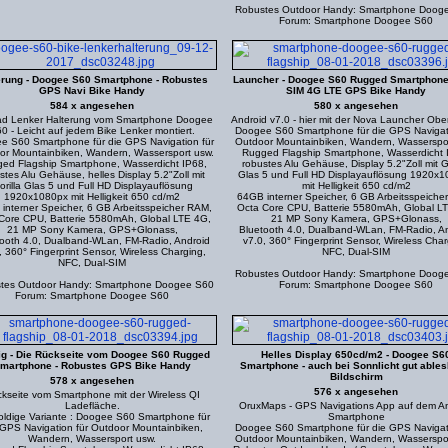
Robustes Outdoor Handy: Smartphone Doog
Forum: Smartphone Doogee S60
erung - Doogee S60 Smartphone - Robustes
Launcher - Doogee S60 Rugged Smartphone 
GPS Navi Bike Handy
SIM 4G LTE GPS Bike Handy
584 x angesehen
580 x angesehen
ad Lenker Halterung vom Smartphone Doogee
Android v7.0 - hier mit der Nova Launcher Ober
0 - Leicht auf jedem Bike Lenker montiert.
Doogee S60 Smartphone für die GPS Navigati
e S60 Smartphone für die GPS Navigation für
Outdoor Mountainbiken, Wandern, Wasserspor
or Mountainbiken, Wandern, Wassersport usw.
Rugged Flagship Smartphone, Wasserdicht 
ed Flagship Smartphone, Wasserdicht IP68,
robustes Alu Gehäuse, Display 5.2"Zoll mit Go
stes Alu Gehäuse, helles Display 5.2"Zoll mit
Glas 5 und Full HD Displayauflösung 1920x
orilla Glas 5 und Full HD Displayauflösung
mit Helligkeit 650 cd/m2
1920x1080px mit Helligkeit 650 cd/m2
64GB interner Speicher, 6 GB Arbeitsspeiche
interner Speicher, 6 GB Arbeitsspeicher RAM,
Octa Core CPU, Batterie 5580mAh, Global L
Core CPU, Batterie 5580mAh, Global LTE 4G,
21 MP Sony Kamera, GPS+Glonass,
21 MP Sony Kamera, GPS+Glonass,
Bluetooth 4.0, Dualband-WLan, FM-Radio, A
ooth 4.0, Dualband-WLan, FM-Radio, Android
v7.0, 360° Fingerprint Sensor, Wireless Char
, 360° Fingerprint Sensor, Wireless Charging,
NFC, Dual-SIM
NFC, Dual-SIM
Robustes Outdoor Handy: Smartphone Doog
tes Outdoor Handy: Smartphone Doogee S60
Forum: Smartphone Doogee S60
Forum: Smartphone Doogee S60
ig - Die Rückseite vom Doogee S60 Rugged
Helles Display 650cd/m2 - Doogee S6
martphone - Robustes GPS Bike Handy
Smartphone - auch bei Sonnlicht gut ables
Bildschirm
578 x angesehen
576 x angesehen
kseite vom Smartphone mit der Wireless QI
Ladefläche.
OruxMaps - GPS Navigations App auf dem An
oldige Variante : Doogee S60 Smartphone für
Smartphone
 GPS Navigation für Outdoor Mountainbiken,
Doogee S60 Smartphone für die GPS Navigati
Wandern, Wassersport usw.
Outdoor Mountainbiken, Wandern, Wasserspor