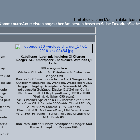
Trail photo album Mountainbike Touren
 Kommentare
Am meisten angesehen
Am besten bewertet
Meine Favoriten
Suche
 vom
Kabelloses laden mit Induktion QI-Charger -
Doogee S60 Smartphone - bequemes Wireless QI
Laden
689 x angesehen
ätze
Wireless QI-Ladegerät - Kabelloses Aufladen vom
te Slot
Doogee S60
Doogee S60 Smartphone für die GPS Navigation für
eckplatz
Outdoor Mountainbiken, Wandern, Wassersport usw.
Rugged Flagship Smartphone, Wasserdicht IP68,
werden.
robustes Alu Gehäuse, Display 5.2"Zoll mit Gorilla
nnigen
Glas 5 und Full HD Displayauflösung 1920 x 1080
e.
Pixel mit Helligkeit 650 cd/m2
kt plus
64GB interner Speicher, 6 GB Arbeitsspeicher RAM,
Octa Core CPU, Batterie 5580mAh, Global LTE 4G,
tandby,
21 MP Sony Kamera, GPS+Glonass,
tig
Bluetooth 4.0, Dualband-WLan, FM-Radio, Android
v7.0, 360° Fingerprint Sensor, Wireless Charging QI,
karte
NFC, Dual-SIM
teckt,
Robustes Outdoor Handy: Smartphone Doogee S60
sind.
Forum: Smartphone Doogee S60
ee S60