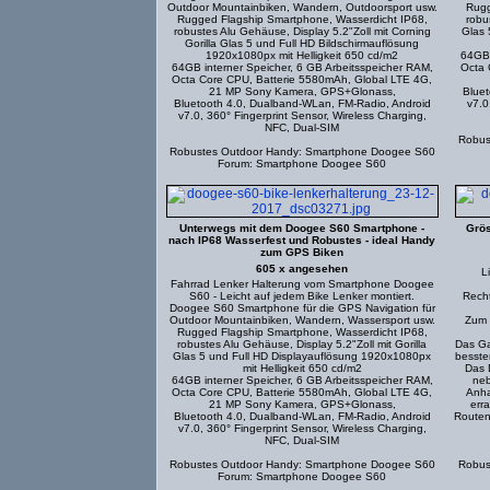
Outdoor Mountainbiken, Wandern, Outdoorsport usw.
Rugg
Rugged Flagship Smartphone, Wasserdicht IP68,
robu
robustes Alu Gehäuse, Display 5.2"Zoll mit Corning
Glas 
Gorilla Glas 5 und Full HD Bildschirmauflösung
1920x1080px mit Helligkeit 650 cd/m2
64GB 
64GB interner Speicher, 6 GB Arbeitsspeicher RAM,
Octa 
Octa Core CPU, Batterie 5580mAh, Global LTE 4G,
21 MP Sony Kamera, GPS+Glonass,
Bluet
Bluetooth 4.0, Dualband-WLan, FM-Radio, Android
v7.0
v7.0, 360° Fingerprint Sensor, Wireless Charging,
NFC, Dual-SIM
Robus
Robustes Outdoor Handy: Smartphone Doogee S60
Forum: Smartphone Doogee S60
Unterwegs mit dem Doogee S60 Smartphone -
Grö
nach IP68 Wasserfest und Robustes - ideal Handy
zum GPS Biken
605 x angesehen
L
Fahrrad Lenker Halterung vom Smartphone Doogee
S60 - Leicht auf jedem Bike Lenker montiert.
Recht
Doogee S60 Smartphone für die GPS Navigation für
Outdoor Mountainbiken, Wandern, Wassersport usw.
Zum 
Rugged Flagship Smartphone, Wasserdicht IP68,
robustes Alu Gehäuse, Display 5.2"Zoll mit Gorilla
Das Ga
Glas 5 und Full HD Displayauflösung 1920x1080px
besste
mit Helligkeit 650 cd/m2
Das 
64GB interner Speicher, 6 GB Arbeitsspeicher RAM,
neb
Octa Core CPU, Batterie 5580mAh, Global LTE 4G,
Anha
21 MP Sony Kamera, GPS+Glonass,
err
Bluetooth 4.0, Dualband-WLan, FM-Radio, Android
Routen
v7.0, 360° Fingerprint Sensor, Wireless Charging,
NFC, Dual-SIM
Robustes Outdoor Handy: Smartphone Doogee S60
Robus
Forum: Smartphone Doogee S60