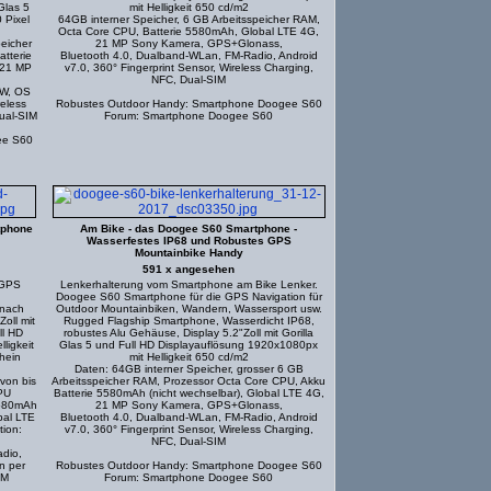
Glas 5
mit Helligkeit 650 cd/m2
 Pixel
64GB interner Speicher, 6 GB Arbeitsspeicher RAM,
Octa Core CPU, Batterie 5580mAh, Global LTE 4G,
eicher
21 MP Sony Kamera, GPS+Glonass,
tterie
Bluetooth 4.0, Dualband-WLan, FM-Radio, Android
 21 MP
v7.0, 360° Fingerprint Sensor, Wireless Charging,
NFC, Dual-SIM
KW, OS
reless
Robustes Outdoor Handy: Smartphone Doogee S60
ual-SIM
Forum: Smartphone Doogee S60
ee S60
tphone
Am Bike - das Doogee S60 Smartphone -
Wasserfestes IP68 und Robustes GPS
Mountainbike Handy
591 x angesehen
 GPS
Lenkerhalterung vom Smartphone am Bike Lenker.
Doogee S60 Smartphone für die GPS Navigation für
 nach
Outdoor Mountainbiken, Wandern, Wassersport usw.
oll mit
Rugged Flagship Smartphone, Wasserdicht IP68,
ll HD
robustes Alu Gehäuse, Display 5.2"Zoll mit Gorilla
ligkeit
Glas 5 und Full HD Displayauflösung 1920x1080px
hein
mit Helligkeit 650 cd/m2
Daten: 64GB interner Speicher, grosser 6 GB
von bis
Arbeitsspeicher RAM, Prozessor Octa Core CPU, Akku
PU
Batterie 5580mAh (nicht wechselbar), Global LTE 4G,
 5580mAh
21 MP Sony Kamera, GPS+Glonass,
bal LTE
Bluetooth 4.0, Dualband-WLan, FM-Radio, Android
ion:
v7.0, 360° Fingerprint Sensor, Wireless Charging,
NFC, Dual-SIM
dio,
n per
Robustes Outdoor Handy: Smartphone Doogee S60
IM
Forum: Smartphone Doogee S60