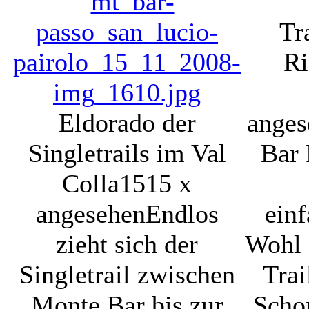
Tr
Ri
Eldorado der
anges
Singletrails im Val
Bar 
Colla
1515 x
angesehen
Endlos
einf
zieht sich der
Wohl 
Singletrail zwischen
Trai
Monte Bar bis zur
Scho