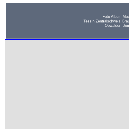
Foto Album Mou
Tessin Zentralschweiz Gra
Obwalden Bern