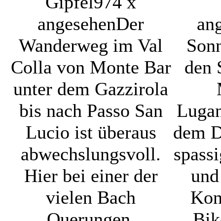
Gipfel
974 x
angesehen
Der
an
Wanderweg im Val
Sonn
Colla von Monte Bar
den 
unter dem Gazzirola
bis nach Passo San
Lugan
Lucio ist überaus
dem De
abwechslungsvoll.
spass
Hier bei einer der
und 
vielen Bach
Kon
Querungen.
Bik