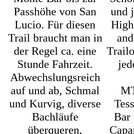
Passhöhe von San
und 
Lucio. Für diesen
High
Trail braucht man in
and
der Regel ca. eine
Trail
Stunde Fahrzeit.
jed
Abwechslungsreich
auf und ab, Schmal
MT
und Kurvig, diverse
Tes
Bachläufe
Bar 
überqueren,
Capa