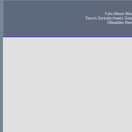
Foto Album Mou
Tessin Zentralschweiz Gra
Obwalden Bern