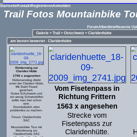
Startseite
Kontakt
Registrieren
Anmelden
Trail Fotos Mountainbike To
Forum
Albenliste
Neueste Up
Galerie
>
Trail
>
Ostschweiz
>
Claridenhütte
am besten bewertet - Claridenhütte
Klettersteig zur
Clariden Hütte
1706 x angesehen
Hüttenanstieg direkt
unter der Clariden Hütte.
Vom Fisetenpass in
Mit Stahl Fixseil
gesichert.
Gutes Schuhwerk und
Richtung Frittern
ein wenig Schwindelfrei
sollte man hier schon
sein.
1563 x angesehen
Grundsätzlich aber
problemlos zu machen.
Strecke vom
Forum: Claridenhütte
SAC
Fisetenpass zur
Mountainbike Tour mit
Claridenhütte.
H
Wanderung zur
Claridenhütte SAC