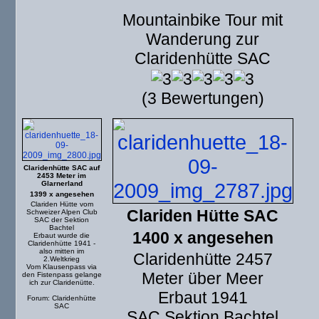
Mountainbike Tour mit
Wanderung zur
Claridenhütte SAC
(3 Bewertungen)
Claridenhütte SAC auf
2453 Meter im
Glarnerland
1399 x angesehen
Clariden Hütte vom
Clariden Hütte SAC
Schweizer Alpen Club
SAC der Sektion
Bachtel
1400 x angesehen
Erbaut wurde die
Claridenhütte 1941 -
also mitten im
Claridenhütte 2457
2.Weltkrieg
Vom Klausenpass via
Meter über Meer
den Fistenpass gelange
ich zur Claridenütte.
Erbaut 1941
Forum: Claridenhütte
SAC
SAC Sektion Bachtel