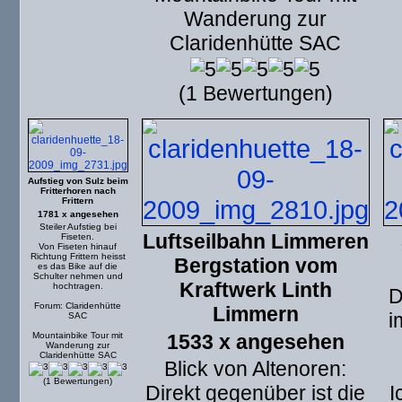
Wanderung zur
Claridenhütte SAC
(1 Bewertungen)
Aufstieg von Sulz beim
Fritterhoren nach
Frittern
1781 x angesehen
Steiler Aufstieg bei
Luftseilbahn Limmeren
Fiseten.
Von Fiseten hinauf
Richtung Frittern heisst
Bergstation vom
es das Bike auf die
Schulter nehmen und
Kraftwerk Linth
hochtragen.
D
Forum: Claridenhütte
Limmern
i
SAC
Mountainbike Tour mit
1533 x angesehen
Wanderung zur
Claridenhütte SAC
Blick von Altenoren:
(1 Bewertungen)
Direkt gegenüber ist die
I