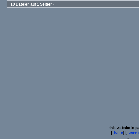
10 Dateien auf 1 Seite(n)
this website is p
[
Home
] [
Touren