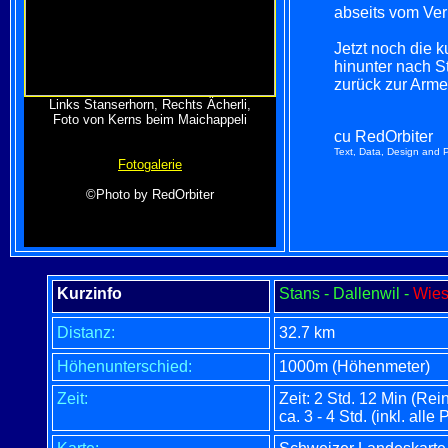
abseits vom Ver
Jetzt noch die 
hinunter nach S
zurück zur Arme
Links Stanserhorn, Rechts Ächerli,
Foto von Kerns beim Maichappeli
cu RedOrbiter
Text, Data, Design and P
Fotogalerie
©Photo by RedOrbiter
Kurzinfo
Stans - Dallenwil -
Wiese
Distanz:
32.7 km
Höhenunterschied:
1000m (Höhenmeter)
Zeit:
Zeit: 2 Std. 12 Min (Rei
ca. 3 - 4 Std. (inkl. alle