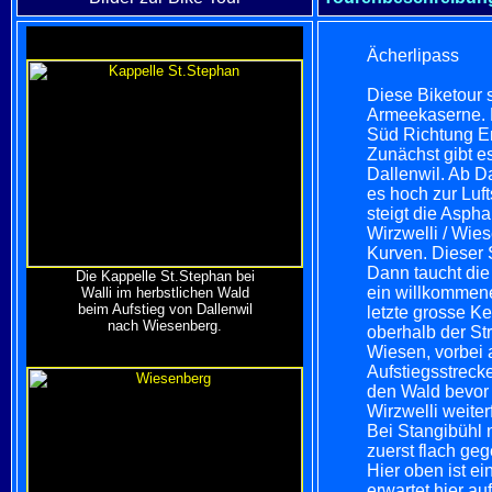
Ächerlipass
Diese Biketour 
Armeekaserne. D
Süd Richtung E
Zunächst gibt e
Dallenwil. Ab Da
es hoch zur Luft
steigt die Aspha
Wirzwelli / Wies
Kurven. Dieser 
Dann taucht die
Die Kappelle St.Stephan bei
ein willkommene
Walli im herbstlichen Wald
beim Aufstieg von Dallenwil
letzte grosse K
nach Wiesenberg.
oberhalb der St
Wiesen, vorbei 
Aufstiegsstreck
den Wald bevor 
Wirzwelli weiterf
Bei Stangibühl 
zuerst flach ge
Hier oben ist e
erwartet hier au