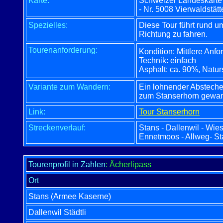
Karte:
Schweizer Landeskarte
- Nr. 5008 Vierwaldstätt
Spezielles:
Diese Tour führt rund u
Richtung zu fahren.
Tourenanforderung:
Kondition: Mittlere Anfo
Technik: einfach
Asphalt: ca. 90%, Natur
Variante zum Wandern:
Ein lohnender Abstecher
zum Stanserhorn gewan
Link:
Tour Stanserhorn
Streckenverlauf:
Stans - Dallenwil - Wie
Ennetmoos - Allweg- St
Tourenprofil in Zahlen
: Ächerlipass
Ort
Stans (Armee Kaserne)
Dallenwil Städtli