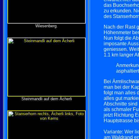
das Buochserhorn
zu erkunden. Ni
des Stanserhorn
Wiesenberg.
Nach der Rast g
Höhenmeter berg
Nun folgt die Ab
imposante Aussi
geniessen. Weit
1.1 km langer Ab
Anmerkung
asphaltier
Bei Ärmlischwan
man bei der Kap
folgt man alles
alles gut marki
Steinmandli auf dem Ächerli
Abschnitte sind
als schmaler Fu
jetzt Richtung 
Hauptstrasse b
Variante: Wer li
am Waldrand ent