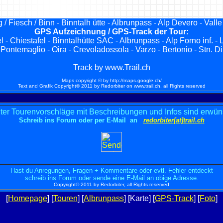
/ Fiesch / Binn - Binntalh ütte - Albrunpass - Alp Devero - Valle 
GPS Aufzeichnung / GPS-Track der Tour:
el - Chiestafel - Binntalhütte SAC - Albrunpass - Alp Forno inf. -
Pontemaglio - Oira - Crevoladossola - Varzo - Bertonio - Stn. Di 
Track by www.Trail.ch
Maps copyright © by http://maps.google.ch/
Text and Grafik Copyright© 2011 by Redorbiter on www.trail.ch, all Rights reserved
ter Tourenvorschläge mit Beschreibungen und Infos sind erwün
Schreib ins Forum oder per E-Mail an
redorbiter[at]trail.ch
Hast du Anregungen, Fragen + Kommentare oder evtl. Fehler entdeckt
schreib ins Forum oder sende eine E-Mail an obige Adresse.
Copyright© 2011 by Redorbiter, all Rights reserved
[
Homepage
] [
Touren
] [
Albrunpass
]
[Karte] [
GPS-Track
] [
Foto
]