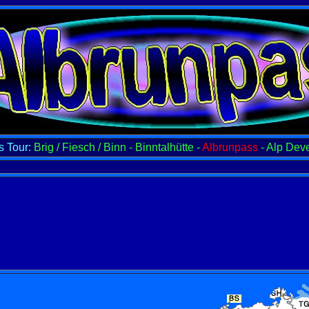
s Tour:
Brig / Fiesch / Binn - Binntalhütte -
Albrunpass
- Alp Deve