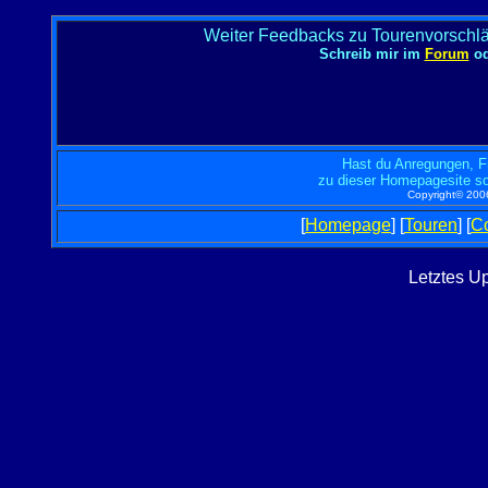
Weiter Feedbacks zu Tourenvorschlä
Schreib mir im
Forum
od
Hast du Anregungen, F
zu dieser Homepagesite so
Copyright© 2006
[
Homepage
] [
Touren
] [
Co
Letztes U