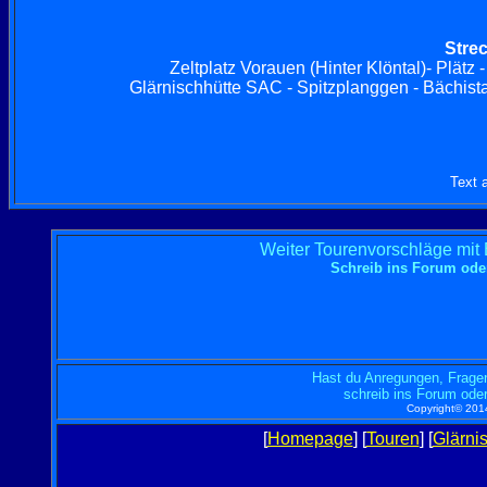
Stre
Zeltplatz Vorauen (Hinter Klöntal)- Plätz
Glärnischhütte SAC - Spitzplanggen - Bächistaf
Text 
Weiter Tourenvorschläge mit
Schreib ins Forum od
Hast du Anregungen, Fragen
schreib ins Forum oder
Copyright© 2014
[
Homepage
] [
Touren
] [
Glärni