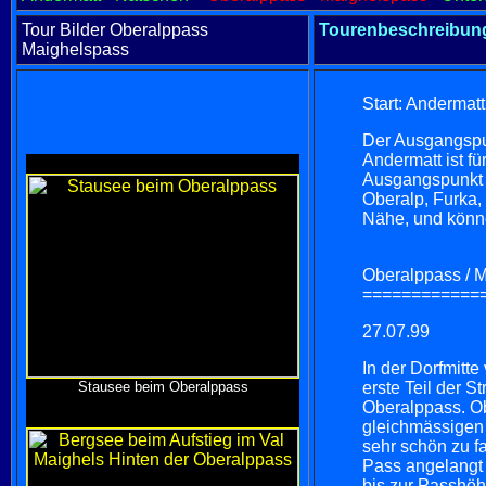
Tour Bilder Oberalppass
Tourenbeschreibun
Maighelspass
Start: Andermatt
Der Ausgangspun
Andermatt ist fü
Ausgangspunkt f
Oberalp, Furka,
Nähe, und könne
Oberalppass / 
============
27.07.99
In der Dorfmitt
Stausee beim Oberalppass
erste Teil der S
Oberalppass. Obw
gleichmässigen 
sehr schön zu f
Pass angelangt 
bis zur Passhöh