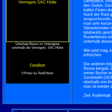
Gemsstock, Roth
des Giubin. Gan
kalten Fluten d
Nach der Rast ge
anspruchsvolle 
man sehr konzen
Steuerkünsten m
talabwärts gesc
Runterfahren is
unterhalb dieser
Unterlalp-Reuss im Unteralptal
unterhalb der Vermigels- SAC-Hütte
Wer jetzt mag, 
erfrischen.
Die anderen folg
Fotoalbum
Reuss bergab. Di
immer flacher w
©Photo by RedOrbiter
Sandstafel (163
oberhalb von An
man ist wieder 
Ziel: Andermatt