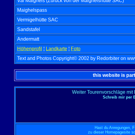
Val Maighels
(Zurück von der Maighelshütte SAC)
Maighelspass
Vermigelhütte SAC
Sandstafel
Andermatt
Höhenprofil
¦
Landkarte
¦
Foto
Text and Photos Copyright© 2002 by Redorbiter on www.t
this website is par
Weiter Tourenvorschläge mit
Schreib mir per
Hast du Anregungen, F
zu dieser Homepagesite so