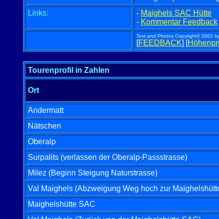
Links:
-
Maighels SAC Hütte
-
Kommentar Feedback
Text and Photos Copyright© 2002 by R
[
FEEDBACK
] [
Höhenpro
Tourenprofil in Zahlen
Ort
Andermatt
Nätschen
Oberalp
Surpalits
(verlassen der Oberalp-Passstrasse)
Milez
(Beginn Steigung Naturstrasse)
Val Maighels
(Abzweigung Weg hoch zur Maighelshüt
Maighelshütte SAC