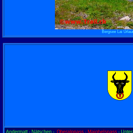
Bergsee Lai Urlau
Andermatt - Nätschen -
Oberalppass - Maighelspass
- Unter