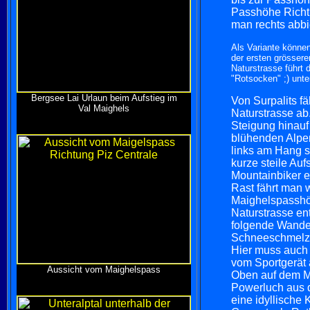
Passhöhe Richtu
man rechts abbi
Als Variante könne
der ersten grösser
Naturstrasse führt 
"Rotsocken" ;) unt
Bergsee Lai Urlaun beim Aufstieg im
Von Surpalits fä
Val Maighels
Naturstrasse ab
Steigung hinauf
blühenden Alpen
links am Hang 
kurze steile Auf
Mountainbiker e
Rast fährt man 
Maighelspasshöh
Naturstrasse en
folgende Wander
Schneeschmelze
Hier muss auch 
vom Sportgerät
Aussicht vom Maighelspass
Oben auf dem M
Powerluch aus 
eine idyllische 