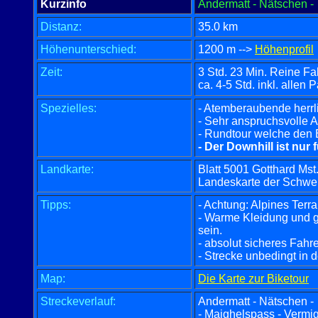
Kurzinfo
Andermatt - Nätschen 
Distanz:
35.0 km
Höhenunterschied:
1200 m -->
Höhenprofil
Zeit:
3 Std. 23 Min. Reine Fa
ca.
4-5 Std. inkl. allen
Spezielles:
- Atemberaubende herrl
- Sehr anspruchsvolle A
- Rundtour welche den 
- Der Downhill ist nur 
Landkarte:
Blatt 5001 Gotthard Ms
Landeskarte der Schwe
Tipps:
- Achtung: Alpines Terrai
- Warme Kleidung und g
sein.
- absolut sicheres Fahr
- Strecke unbedingt in
Map:
Die Karte zur Biketour
Streckeverlauf:
Andermatt - Nätschen - 
- Maighelspass - Vermige