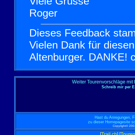
Viele Grüsse
Roger
Dieses Feedback sta
Vielen Dank für diese
Altenburger. DANKE!
c
Weiter Tourenvorschläge mit
Schreib mir per
Hast du Anregungen, F
zu dieser Homepagesite so
Copyright© 2001
[
Trail.ch
] [
Toure