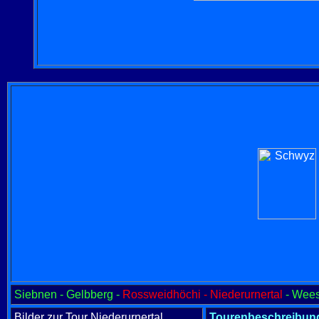
Siebnen - Gelbberg -
Rossweidhöchi - Niederurnertal
- Wees
Bilder zur Tour Niederurnertal
Tourenbeschreibun