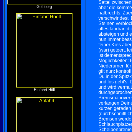
Sattel zwischen
Gelbberg
aber die komme
halbrechts. Zue
verschwindest. 
Steinen verbloc
alles fahrbar; 
absteigen und e
nun immer besser
feiner Kies aber
(war) geteert, 
ist dementsprec
Möglichkeiten: 
Niederurnen für 
gilt nun: kontro
Du in der Spitzk
und los geht's. 
und wird vermutl
Einfahrt Höll
durchgebrochen 
Bremsmanöver wi
verlangen Deine
kurzen geraden 
(durchschnittlic
Bremsen werden 
Schlauchplatzer
Scheibenbremsen