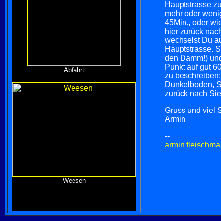
Hauptstrasse zu
mehr oder weni
45Min., oder wi
hier zurück nac
wechselst Du au
Hauptstrasse. So
den Damm!) und
Punkt auf gut 6
Abfahrt
zu beschreiben;
Dunkelboden, Su
zurück nach Si
Gruss und viel 
Armin
--
armin fleischm
Weesen