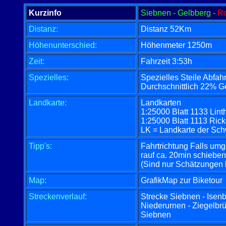
Kurzinfo
Siebnen - Gelbberg -
Ro
Distanz:
Distanz 52Km
Höhenunterschied:
Höhenmeter 1250m
Zeit:
Fahrzeit 3:53h
Spezielles:
Spezielles Steile Abfah
Durchschnittlich 22% Ge
Landkarte:
Landkarten
1:25000 Blatt 1133 Lin
1:25000 Blatt 1113 Rick
LK = Landkarte der Sc
Tipp's:
Fahrtrichtung Falls um
rauf ca. 20min schieben
(Sind nur Schätzungen 
Map:
GrafikMap zur Biketour
Streckenverlauf:
Strecke Siebnen - Isenb
Niederurnen - Ziegelbr
Siebnen