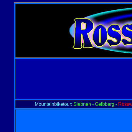
Mountainbiketour:
Siebnen - Gelbberg -
Rosswe