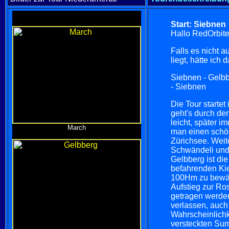
Start: Siebnen
Hallo RedOrbite
Falls es nicht 
liegt, hätte ic
Siebnen - Gelbb
- Siebnen
Die Tour starte
geht's durch de
leicht, später i
March
man einen schö
Zürichsee. Weit
Schwändeli und 
Gelbberg ist die
befahrenden Kie
100Hm zu bewälti
Aufstieg zur Ro
getragen werden
verlassen, auch
Wahrscheinlichk
versteckten Sum