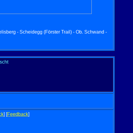
lisberg - Scheidegg (Förster Trail) - Ob. Schwand -
scht
ck
] [
Feedback
]