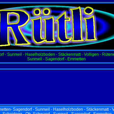
f - Sunnwil - Haselholzboden - Stäckenmatt - Volligen - Rüten
Sunnwil - Sagendorf - Emmetten