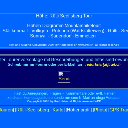
Höhe: Rütli Seelisberg Tour
Höhen-Diagra
mm
Mountainbiketour:
täckenmatt - Volligen - Rütenen (Waldstätterweg) - Rütli - See
Sunnwil - Sagendorf - Emmetten
Text and Graphic Copyright© 2004 by Redorbiter on www.trail.ch, all Rights reserved
ter Tourenvorschläge mit Beschreibungen und Infos sind erwün
Schreib mir im Fourm oder per E-Mail an
redorbiter[at]trail.ch
Hast du Anregungen, Fragen + Kommentare oder evtl. Fehler
zu dieser Homepagesite so sende mir eine E-Mail an obige Adresse.
Copyright© 2004 by Redorbiter, all Rights reserved WEF
Touren
] [
Rütli-Seelisberg
] [
Karte
] [Höhenprofil] [
Photo
] [
GPS Tra