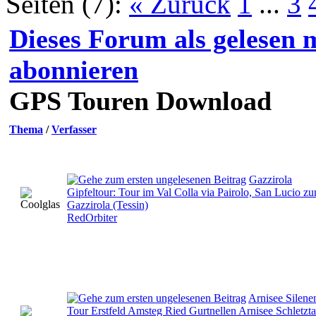
Seiten (7):
« Zurück
1
...
3
Dieses Forum als gelesen 
abonnieren
GPS Touren Download
Thema
/
Verfasser
Gazzirola
Gipfeltour: Tour im Val Colla via Pairolo, San Lucio z
Gazzirola (Tessin)
RedOrbiter
Arnisee Silene
Tour Erstfeld Amsteg Ried Gurtnellen Arnisee Schletzta