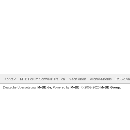
Kontakt
MTB Forum Schweiz Trail.ch
Nach oben
Archiv-Modus
RSS-Sync
Deutsche Übersetzung:
MyBB.de
, Powered by
MyBB
, © 2002-2026
MyBB Group
.